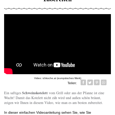
Video: ichkoche.at (europäisches Werk)
Teilen:
Facebook
Twitter
Pin it
Whatsa
Schweinskotelett
Ein saftiges
vom Grill oder aus der Pfanne ist eine
Wucht! Damit das Kotelett nicht zäh wird und außen schön bräunt,
zeigen wir Ihnen in diesem Video, wie man es am besten zubereitet.
In dieser einfachen Videoanleitung sehen Sie, wie Sie