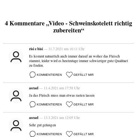
4 Kommentare „Video - Schweinskotelett richtig
zubereiten“
risi e bisi
— 31.7.2021 um 16:11 Uhr
Es kommt natuerlich auch immer darauf an woher das Fleisch
stammt, leider wird es heutzutage immer schwieriger gute Qualitaet
zu finden.
KOMMENTIEREN
GEFÄLLT MIR
asrael
— 11.4.2021 um 17:58 Uhr
Ja das Fleisch muss man etwas rasten lassen
KOMMENTIEREN
GEFÄLLT MIR
asrael
— 13.3.2021 um 12:05 Uhr
Sehr gut gelungen
KOMMENTIEREN
GEFÄLLT MIR