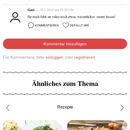
Gast
— 26.1.2019 um 19:20 Uhr
für mich fehlt im video noch etwas wesentliches: rasten lassen!
KOMMENTIEREN
GEFÄLLT MIR
Kommentar hinzufügen
Für Kommentare, bitte
einloggen
oder
registrieren
.
Ähnliches zum Thema
Rezepte
Previous
Nex