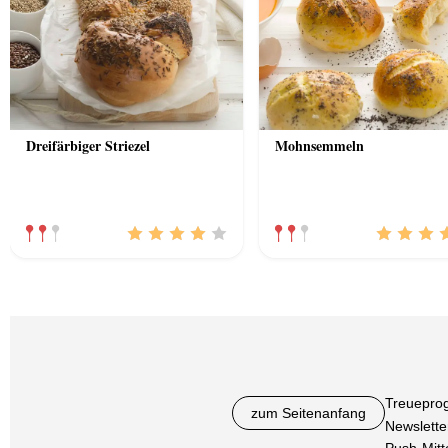
Dreifärbiger Striezel
Mohnsemmeln
Treuepro
zum Seitenanfang
Newslette