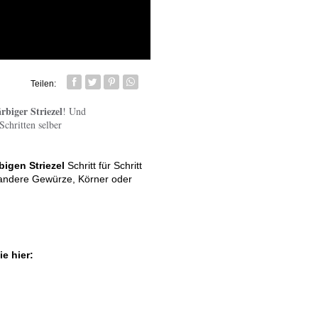
Teilen:
Facebook
Twitter
Pin it
Whatsapp senden
ärbiger Striezel
! Und
Schritten selber
rbigen Striezel
Schritt für Schritt
 andere Gewürze, Körner oder
e hier: