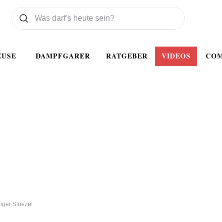
Was wollen Sie suchen
Suchen
EUSE
DAMPFGARER
RATGEBER
VIDEOS
CO
iger Striezel