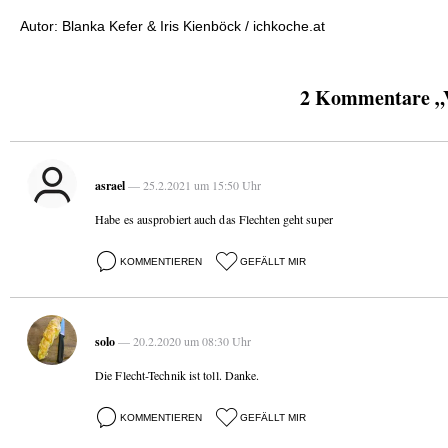
Autor: Blanka Kefer & Iris Kienböck / ichkoche.at
2 Kommentare „Vi
asrael
— 25.2.2021 um 15:50 Uhr
Habe es ausprobiert auch das Flechten geht super
KOMMENTIEREN
GEFÄLLT MIR
solo
— 20.2.2020 um 08:30 Uhr
Die Flecht-Technik ist toll. Danke.
KOMMENTIEREN
GEFÄLLT MIR