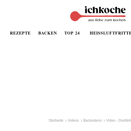
REZEPTE
BACKEN
TOP 24
HEISSLUFTFRITT
Startseite
Videos
Backvideos
Video - Dreifärb