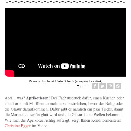
Video: ichkoche.at / Julia Schenk (europäisches Werk)
Teilen:
Facebook
Twitter
Pin it
Whatsa
Aprikotieren
Apri... was?
! Der Fachausdruck dafür, einen Kuchen oder
eine Torte mit Marillenmarmelade zu bestreichen, bevor der Belag oder
die Glasur daraufkommen. Dafür gibt es nämlich ein paar Tricks, damit
die Marmelade schön glatt wird und die Glasur keine Wellen bekommt.
Wie man die Aprikotur richtig aufträgt, zeigt Ihnen Konditormeisterin
Christine Egger
im Video.