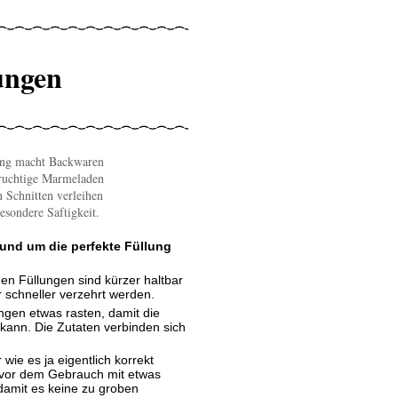
ungen
ung macht Backwaren
fruchtige Marmeladen
 Schnitten verleihen
sondere Saftigkeit.
rund um die perfekte Füllung
en Füllungen sind kürzer haltbar
r schneller verzehrt werden.
ngen etwas rasten, damit die
ann. Die Zutaten verbinden sich
wie es ja eigentlich korrekt
a Kefer / ichkoche.at
ade - Fotolia.com
) vor dem Gebrauch mit etwas
damit es keine zu groben