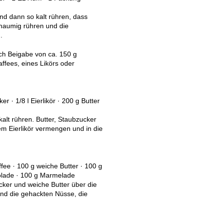
nd dann so kalt rühren, dass
chaumig rühren und die
.
ch Beigabe von ca. 150 g
ffees, eines Likörs oder
r · 1/8 l Eierlikör · 200 g Butter
lt rühren. Butter, Staubzucker
em Eierlikör vermengen und in die
ffee · 100 g weiche Butter · 100 g
olade · 100 g Marmelade
cker und weiche Butter über die
nd die gehackten Nüsse, die