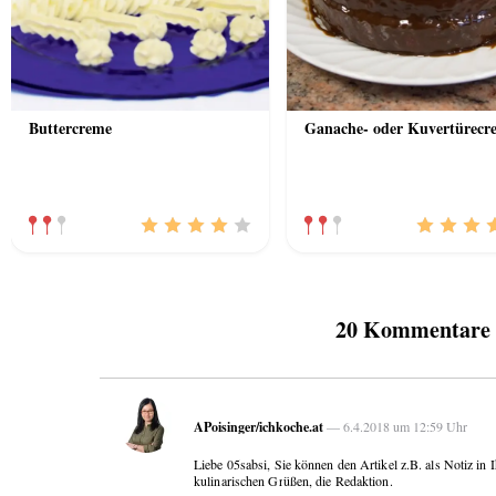
Buttercreme
Ganache- oder Kuvertürecr
20 Kommentare „
APoisinger/ichkoche.at
— 6.4.2018 um 12:59 Uhr
Liebe 05sabsi, Sie können den Artikel z.B. als Notiz in
kulinarischen Grüßen, die Redaktion.