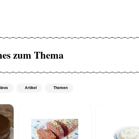
hes zum Thema
deos
Artikel
Themen