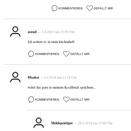
KOMMENTIEREN
GEFÄLLT MIR
asrael
— 1.4.2021 um 15:50 Uhr
Ich notiere es in mein küchenheft
KOMMENTIEREN
GEFÄLLT MIR
05sabsi
— 6.4.2018 um 11:18 Uhr
würd das gern in meinem Kochbuch speichern...
KOMMENTIEREN
GEFÄLLT MIR
Mehlspeistiger
— 28.5.2018 um 17:00 Uhr