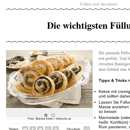
Füllen und Verzieren
Die wichtigsten Füll
Die passende Füll
erst perfekt. Und 
zwischen flaumigen
dem Gebäck eine be
Previous
Next
Tipps & Tricks 
Kekse mit cremig
und sollten dahe
Lassen Sie Füllu
Masse anziehen k
so besser.
Marmelade (oder 
Foto: Blanka Kefer / ichkoche.at
Foto: Blank
Foto: Qu
heißt: Konfitüre
Rum passieren, 
Facebook
Twitter
Whatsapp senden
Pin it
Teilen:
Drucken: