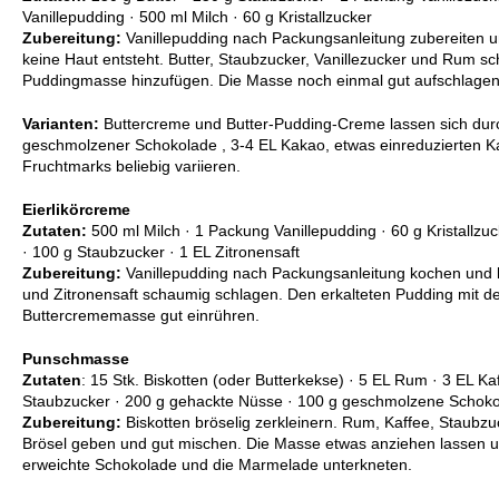
Vanillepudding · 500 ml Milch · 60 g Kristallzucker
Zubereitung:
Vanillepudding nach Packungsanleitung zubereiten u
keine Haut entsteht. Butter, Staubzucker, Vanillezucker und Rum s
Puddingmasse hinzufügen. Die Masse noch einmal gut aufschlagen
Varianten:
Buttercreme und Butter-Pudding-Creme lassen sich dur
geschmolzener Schokolade , 3-4 EL Kakao, etwas einreduzierten Ka
Fruchtmarks beliebig variieren.
Eierlikörcreme
Zutaten:
500 ml Milch · 1 Packung Vanillepudding · 60 g Kristallzucke
· 100 g Staubzucker · 1 EL Zitronensaft
Zubereitung:
Vanillepudding nach Packungsanleitung kochen und ka
und Zitronensaft schaumig schlagen. Den erkalteten Pudding mit d
Buttercrememasse gut einrühren.
Punschmasse
Zutaten
: 15 Stk. Biskotten (oder Butterkekse) · 5 EL Rum · 3 EL Ka
Staubzucker · 200 g gehackte Nüsse · 100 g geschmolzene Schok
Zubereitung:
Biskotten bröselig zerkleinern. Rum, Kaffee, Staubzu
Brösel geben und gut mischen. Die Masse etwas anziehen lassen u
erweichte Schokolade und die Marmelade unterkneten.