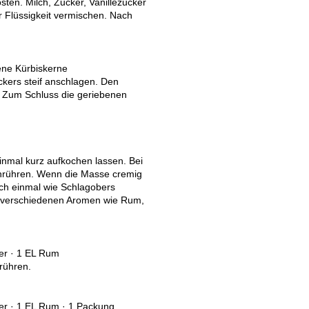
sten. Milch, Zucker, Vanillezucker
r Flüssigkeit vermischen. Nach
bene Kürbiskerne
ckers steif anschlagen. Den
. Zum Schluss die geriebenen
inmal kurz aufkochen lassen. Bei
inrühren. Wenn die Masse cremig
och einmal wie Schlagobers
t verschiedenen Aromen wie Rum,
ker · 1 EL Rum
rühren.
ker · 1 EL Rum · 1 Packung