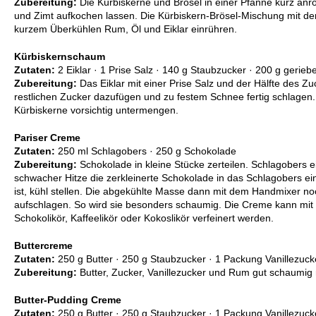
Zubereitung:
Die Kürbiskerne und Brösel in einer Pfanne kurz anrö
und Zimt aufkochen lassen. Die Kürbiskern-Brösel-Mischung mit de
kurzem Überkühlen Rum, Öl und Eiklar einrühren.
Kürbiskernschaum
Zutaten:
2 Eiklar · 1 Prise Salz · 140 g Staubzucker · 200 g gerie
Zubereitung:
Das Eiklar mit einer Prise Salz und der Hälfte des Zu
restlichen Zucker dazufügen und zu festem Schnee fertig schlagen
Kürbiskerne vorsichtig untermengen.
Pariser Creme
Zutaten:
250 ml Schlagobers · 250 g Schokolade
Zubereitung:
Schokolade in kleine Stücke zerteilen. Schlagobers e
schwacher Hitze die zerkleinerte Schokolade in das Schlagobers e
ist, kühl stellen. Die abgekühlte Masse dann mit dem Handmixer n
aufschlagen. So wird sie besonders schaumig. Die Creme kann mi
Schokolikör, Kaffeelikör oder Kokoslikör verfeinert werden.
Buttercreme
Zutaten:
250 g Butter · 250 g Staubzucker · 1 Packung Vanillezuc
Zubereitung:
Butter, Zucker, Vanillezucker und Rum gut schaumig 
Butter-Pudding Creme
Zutaten:
250 g Butter · 250 g Staubzucker · 1 Packung Vanillezuc