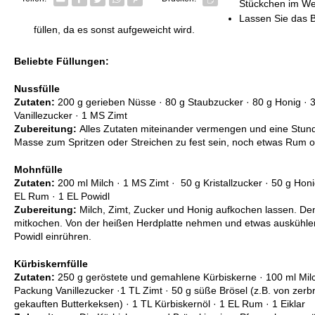
Stückchen im We
Lassen Sie das B
füllen, da es sonst aufgeweicht wird.
Beliebte Füllungen:
Nussfülle
Zutaten:
200 g gerieben Nüsse · 80 g Staubzucker · 80 g Honig · 3
Vanillezucker · 1 MS Zimt
Zubereitung:
Alles Zutaten miteinander vermengen und eine Stund
Masse zum Spritzen oder Streichen zu fest sein, noch etwas Rum 
Mohnfülle
Zutaten:
200 ml Milch · 1 MS Zimt · 50 g Kristallzucker · 50 g Ho
EL Rum · 1 EL Powidl
Zubereitung:
Milch, Zimt, Zucker und Honig aufkochen lassen. D
mitkochen. Von der heißen Herdplatte nehmen und etwas auskühl
Powidl einrühren.
Kürbiskernfülle
Zutaten:
250 g geröstete und gemahlene Kürbiskerne · 100 ml Milch
Packung Vanillezucker ·1 TL Zimt · 50 g süße Brösel (z.B. von ze
gekauften Butterkeksen) · 1 TL Kürbiskernöl · 1 EL Rum · 1 Eiklar