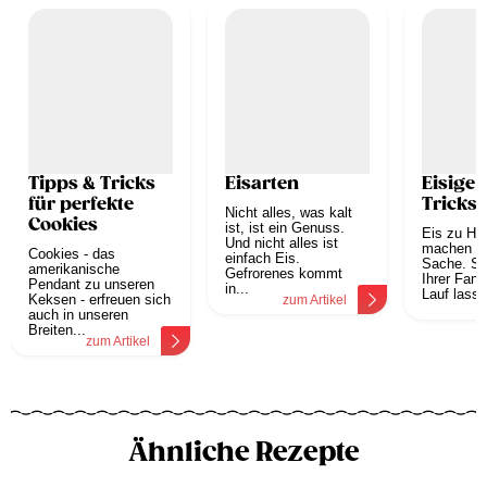
Tipps & Tricks
Eisarten
Eisige 
für perfekte
Tricks
Nicht alles, was kalt
Cookies
ist, ist ein Genuss.
Eis zu Ha
Und nicht alles ist
machen is
Cookies - das
einfach Eis.
Sache. Si
amerikanische
Gefrorenes kommt
Ihrer Fant
Pendant zu unseren
in...
Lauf lasse
Keksen - erfreuen sich
zum Artikel
z
auch in unseren
Breiten...
zum Artikel
Ähnliche Rezepte