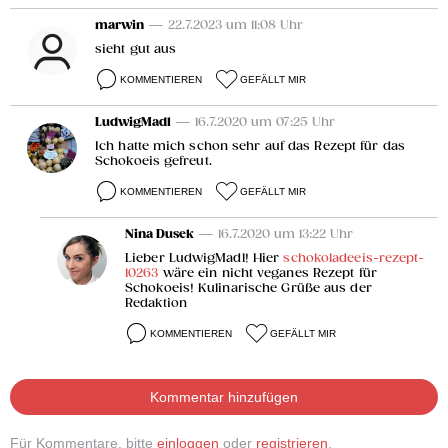
marwin
— 22.7.2023 um 11:08 Uhr
sieht gut aus
KOMMENTIEREN
GEFÄLLT MIR
LudwigMadl
— 16.7.2020 um 07:25 Uhr
Ich hatte mich schon sehr auf das Rezept für das
Schokoeis gefreut.
KOMMENTIEREN
GEFÄLLT MIR
Nina Dusek
— 16.7.2020 um 13:22 Uhr
Lieber LudwigMadl! Hier
schokoladeeis-rezept-
10263
wäre ein nicht veganes Rezept für
Schokoeis! Kulinarische Grüße aus der
Redaktion
KOMMENTIEREN
GEFÄLLT MIR
Kommentar hinzufügen
Für Kommentare, bitte
einloggen
oder
registrieren
.