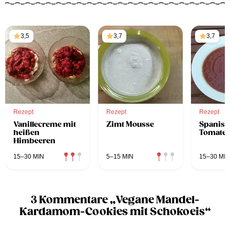
3,5
3,7
3,7
Rezept
Rezept
Rezept
Vanillecreme mit
Zimt Mousse
Spanisc
heißen
Tomate
Himbeeren
15–30 MIN
5–15 MIN
15–30 MIN
3 Kommentare „Vegane Mandel-
Kardamom-Cookies mit Schokoeis“