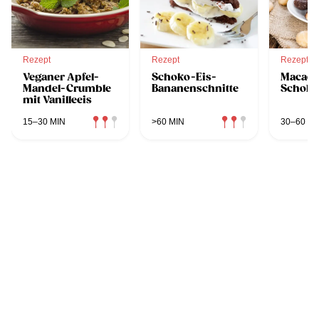
Rezept
Rezept
Rezept
Veganer Apfel-
Schoko-Eis-
Macada
Mandel-Crumble
Bananenschnitte
Schoko
mit Vanilleeis
15–30 MIN
>60 MIN
30–60 MI