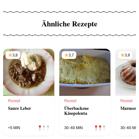
Ähnliche Rezepte
3,8
3,7
3,8
Rezept
Rezept
Rezept
Saure Leber
Überbackene
Marmor-
Käsepolenta
<5 MIN
30–60 MIN
30–60 MIN