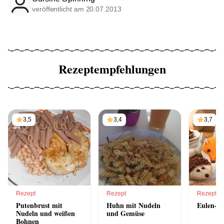
veröffentlicht am 20.07.2013
Rezeptempfehlungen
3,5
3,4
3,7
Rezept
Rezept
Rezept
Putenbrust mit
Huhn mit Nudeln
Eulen-K
Nudeln und weißen
und Gemüse
Bohnen