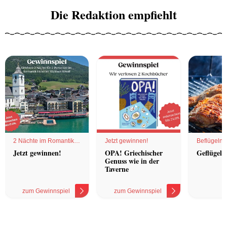
Die Redaktion empfiehlt
2 Nächte im Romantik
Jetzt gewinnen!
Beflügelnd
Hotel
Jetzt gewinnen!
OPA! Griechischer
Geflügel 
Genuss wie in der
Taverne
zum Gewinnspiel
zum Gewinnspiel
z