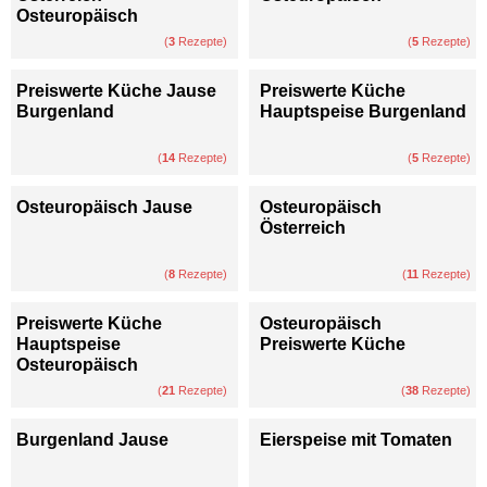
Osteuropäisch
(
3
Rezepte)
(
5
Rezepte)
Preiswerte Küche Jause
Preiswerte Küche
Burgenland
Hauptspeise Burgenland
(
14
Rezepte)
(
5
Rezepte)
Osteuropäisch Jause
Osteuropäisch
Österreich
(
8
Rezepte)
(
11
Rezepte)
Preiswerte Küche
Osteuropäisch
Hauptspeise
Preiswerte Küche
Osteuropäisch
(
21
Rezepte)
(
38
Rezepte)
Burgenland Jause
Eierspeise mit Tomaten