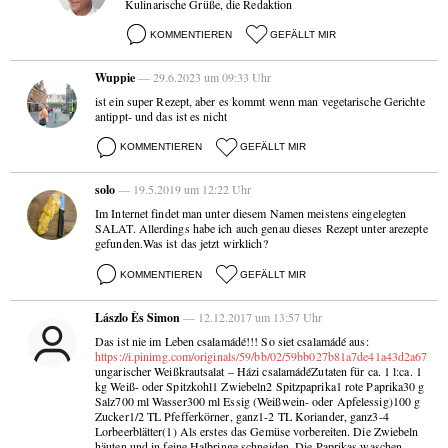
Kulinarische Grüße, die Redaktion
KOMMENTIEREN
GEFÄLLT MIR
Wuppie
— 29.6.2023 um 09:33 Uhr
ist ein super Rezept, aber es kommt wenn man vegetarische Gerichte
antippt- und das ist es nicht
KOMMENTIEREN
GEFÄLLT MIR
solo
— 19.5.2019 um 12:22 Uhr
Im Internet findet man unter diesem Namen meistens eingelegten
SALAT. Allerdings habe ich auch genau dieses Rezept unter arezepte
gefunden.Was ist das jetzt wirklich?
KOMMENTIEREN
GEFÄLLT MIR
Lászlo És Simon
— 12.12.2017 um 13:57 Uhr
Das ist nie im Leben csalamádé!!! So siet csalamádé aus:
https://i.pinimg.com/originals/59/bb/02/59bb027b81a7de41a43d2a6722
ungarischer Weißkrautsalat – Házi csalamádéZutaten für ca. 1 l:ca. 1
kg Weiß- oder Spitzkohl1 Zwiebeln2 Spitzpaprika1 rote Paprika30 g
Salz700 ml Wasser300 ml Essig (Weißwein- oder Apfelessig)100 g
Zucker1/2 TL Pfefferkörner, ganz1-2 TL Koriander, ganz3-4
Lorbeerblätter(1) Als erstes das Gemüse vorbereiten. Die Zwiebeln
häuten und in feine Halbringe schneiden. Die Paprikas waschen,