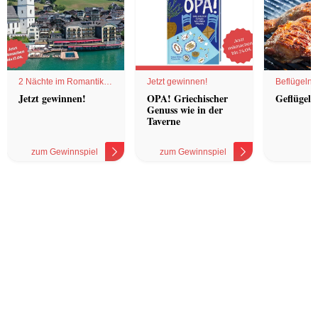
2 Nächte im Romantik
Jetzt gewinnen!
Beflügelnd
Hotel
Jetzt gewinnen!
OPA! Griechischer
Geflügel 
Genuss wie in der
Taverne
zum Gewinnspiel
zum Gewinnspiel
z