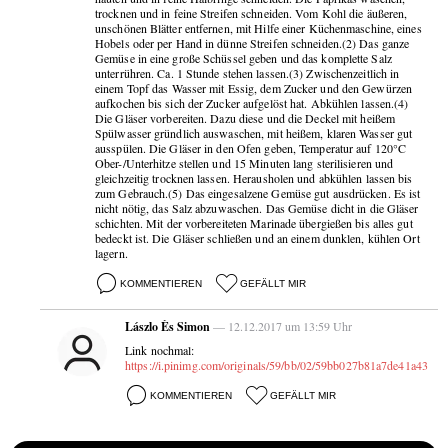
trocknen und in feine Streifen schneiden. Vom Kohl die äußeren,
unschönen Blätter entfernen, mit Hilfe einer Küchenmaschine, eines
Hobels oder per Hand in dünne Streifen schneiden.(2) Das ganze
Gemüse in eine große Schüssel geben und das komplette Salz
unterrühren. Ca. 1 Stunde stehen lassen.(3) Zwischenzeitlich in
einem Topf das Wasser mit Essig, dem Zucker und den Gewürzen
aufkochen bis sich der Zucker aufgelöst hat. Abkühlen lassen.(4)
Die Gläser vorbereiten. Dazu diese und die Deckel mit heißem
Spülwasser gründlich auswaschen, mit heißem, klaren Wasser gut
ausspülen. Die Gläser in den Ofen geben, Temperatur auf 120°C
Ober-/Unterhitze stellen und 15 Minuten lang sterilisieren und
gleichzeitig trocknen lassen. Herausholen und abkühlen lassen bis
zum Gebrauch.(5) Das eingesalzene Gemüse gut ausdrücken. Es ist
nicht nötig, das Salz abzuwaschen. Das Gemüse dicht in die Gläser
schichten. Mit der vorbereiteten Marinade übergießen bis alles gut
bedeckt ist. Die Gläser schließen und an einem dunklen, kühlen Ort
lagern.
KOMMENTIEREN
GEFÄLLT MIR
Lászlo És Simon
— 12.12.2017 um 13:59 Uhr
Link nochmal:
https://i.pinimg.com/originals/59/bb/02/59bb027b81a7de41a43d2
KOMMENTIEREN
GEFÄLLT MIR