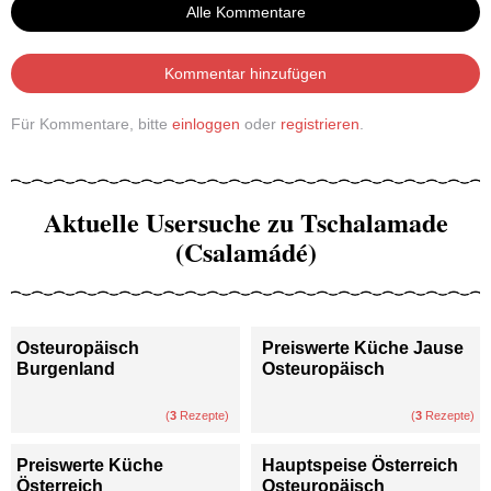
Alle Kommentare
Kommentar hinzufügen
Für Kommentare, bitte
einloggen
oder
registrieren
.
Aktuelle Usersuche zu Tschalamade
(Csalamádé)
Osteuropäisch
Preiswerte Küche Jause
Burgenland
Osteuropäisch
(
3
Rezepte)
(
3
Rezepte)
Preiswerte Küche
Hauptspeise Österreich
Österreich
Osteuropäisch