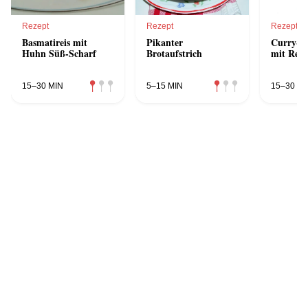
Rezept
Rezept
Rezept
Basmatireis mit
Pikanter
Curry-Ge
Huhn Süß-Scharf
Brotaufstrich
mit Reis
15–30 MIN
5–15 MIN
15–30 MI