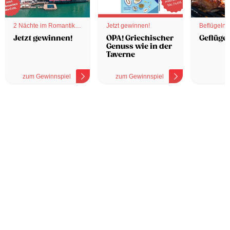
2 Nächte im Romantik
Jetzt gewinnen!
Beflügelnd
Hotel
Jetzt gewinnen!
OPA! Griechischer
Geflügel
Genuss wie in der
Taverne
zum Gewinnspiel
zum Gewinnspiel
z