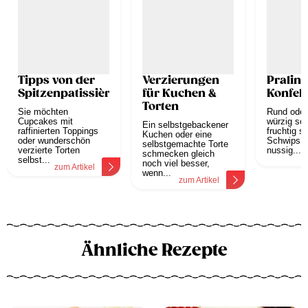
Tipps von der
Verzierungen
Pralin
Spitzenpatissière
für Kuchen &
Konfek
Torten
Sie möchten
Rund oder
Cupcakes mit
würzig sch
Ein selbstgebackener
raffinierten Toppings
fruchtig s
Kuchen oder eine
oder wunderschön
Schwips o
selbstgemachte Torte
verzierte Torten
nussig...
schmecken gleich
z
selbst...
noch viel besser,
zum Artikel
wenn...
zum Artikel
Ähnliche Rezepte