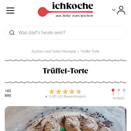
Toggle
Toggle
Was wollen Sie suchen
Suchen
Kuchen und Torten Rezepte
Trüffel-Torte
Trüffel-Torte
Kochdauer
Bewerten
Schwierig
>60
MIN
★ 3,9/5 (20 Bewertungen)
einfach