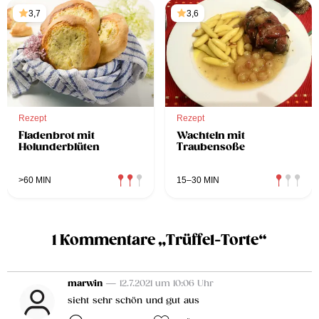
3,7
3,6
Rezept
Rezept
Fladenbrot mit
Wachteln mit
Holunderblüten
Traubensoße
>60 MIN
15–30 MIN
1 Kommentare „Trüffel-Torte“
marwin
— 12.7.2021 um 10:06 Uhr
sieht sehr schön und gut aus