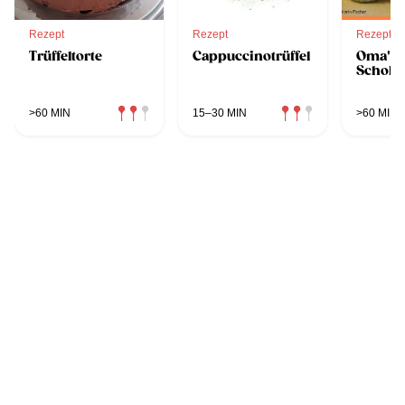
Rezept
Rezept
Rezept
Trüffeltorte
Cappuccinotrüffel
Oma's
Schokol
>60 MIN
15–30 MIN
>60 MIN