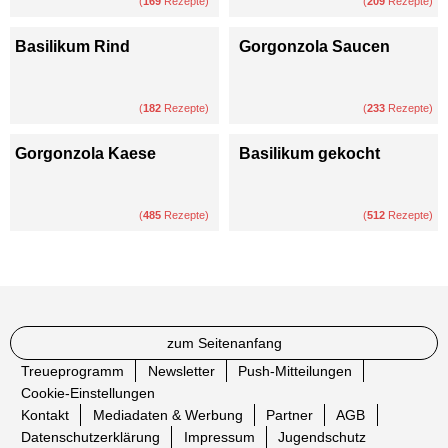
(
169
Rezepte)
(
209
Rezepte)
Basilikum Rind
Gorgonzola Saucen
(
182
Rezepte)
(
233
Rezepte)
Gorgonzola Kaese
Basilikum gekocht
(
485
Rezepte)
(
512
Rezepte)
zum Seitenanfang
Treueprogramm
Newsletter
Push-Mitteilungen
Cookie-Einstellungen
Kontakt
Mediadaten & Werbung
Partner
AGB
Datenschutzerklärung
Impressum
Jugendschutz