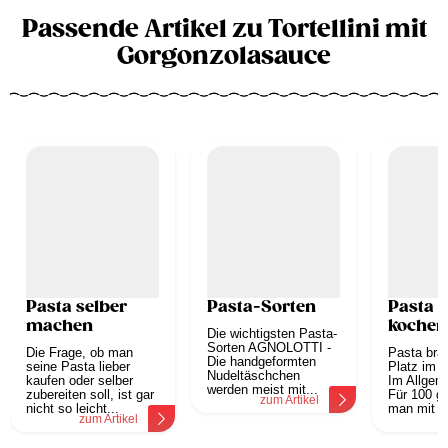
Passende Artikel zu Tortellini mit
Gorgonzolasauce
Pasta selber
Pasta-Sorten
Pasta r
machen
kochen
Die wichtigsten Pasta-
Sorten AGNOLOTTI -
Die Frage, ob man
Pasta brau
Die handgeformten
seine Pasta lieber
Platz im 
Nudeltäschchen
kaufen oder selber
Im Allgeme
werden meist mit...
zubereiten soll, ist gar
Für 100 g
zum Artikel
nicht so leicht...
man mit 1.
zum Artikel
z