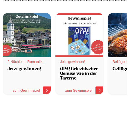
2 Nächte im Romantik
Jetzt gewinnen!
Beflügelnd
Hotel
Jetzt gewinnen!
OPA! Griechischer
Geflügel
Genuss wie in der
Taverne
zum Gewinnspiel
zum Gewinnspiel
z