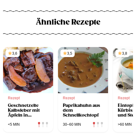
Ähnliche Rezepte
3,6
3,5
3,8
Rezept
Rezept
Rezept
Geschnetzelte
Paprikahuhn aus
Eintopf 
Kalbsleber mit
dem
Kürbis, 
Äpfeln in
Schnellkochtopf
und Stel
Sojasauce
<5 MIN
30–60 MIN
>60 MIN