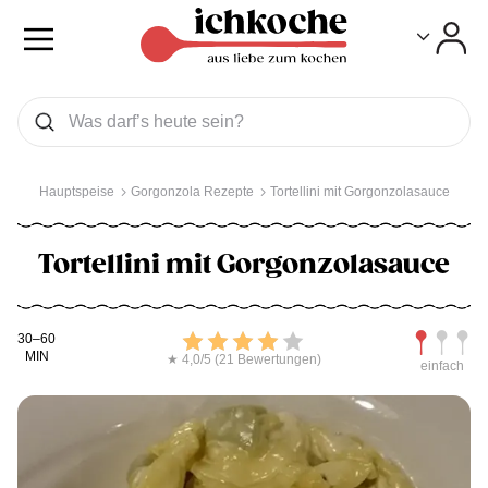
Toggle
Toggle
Was wollen Sie suchen
Suchen
Hauptspeise
Gorgonzola Rezepte
Tortellini mit Gorgonzolasauce
Tortellini mit Gorgonzolasauce
Kochdauer
Bewerten
Schwierig
30–60
MIN
★ 4,0/5 (21 Bewertungen)
einfach