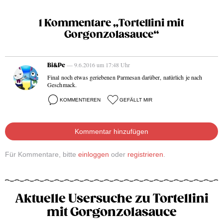
1 Kommentare „Tortellini mit
Gorgonzolasauce“
— 9.6.2016 um 17:48 Uhr
Bi&Pe
Final noch etwas geriebenen Parmesan darüber, natürlich je nach
Geschmack.
KOMMENTIEREN
GEFÄLLT MIR
Kommentar hinzufügen
Für Kommentare, bitte
einloggen
oder
registrieren
.
Aktuelle Usersuche zu Tortellini
mit Gorgonzolasauce