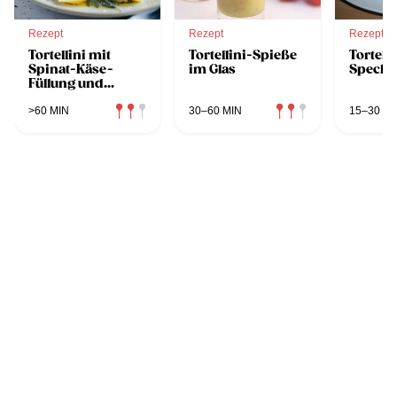
Rezept
Rezept
Rezept
Tortellini mit
Tortellini-Spieße
Tortelli
Spinat-Käse-
im Glas
Speck-
Füllung und
Salbeibutter
>60 MIN
30–60 MIN
15–30 MI