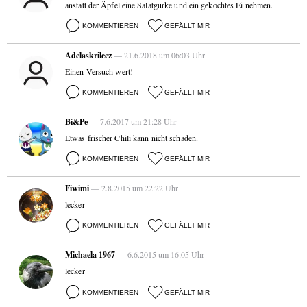
anstatt der Äpfel eine Salatgurke und ein gekochtes Ei nehmen.
KOMMENTIEREN
GEFÄLLT MIR
Adelaskrilecz
— 21.6.2018 um 06:03 Uhr
Einen Versuch wert!
KOMMENTIEREN
GEFÄLLT MIR
Bi&Pe
— 7.6.2017 um 21:28 Uhr
Etwas frischer Chili kann nicht schaden.
KOMMENTIEREN
GEFÄLLT MIR
Fiwimi
— 2.8.2015 um 22:22 Uhr
lecker
KOMMENTIEREN
GEFÄLLT MIR
Michaela 1967
— 6.6.2015 um 16:05 Uhr
lecker
KOMMENTIEREN
GEFÄLLT MIR