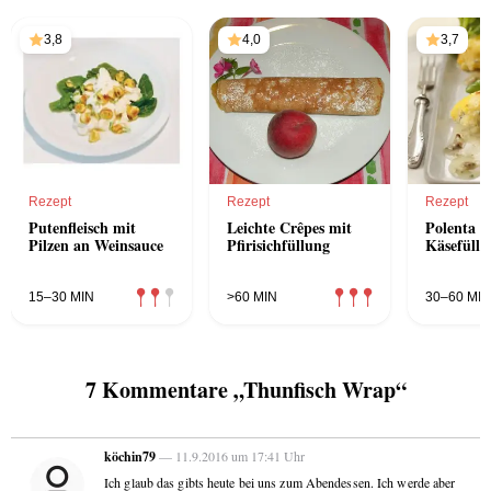
3,8
4,0
3,7
Rezept
Rezept
Rezept
Putenfleisch mit
Leichte Crêpes mit
Polenta m
Pilzen an Weinsauce
Pfirisichfüllung
Käsefüllu
15–30 MIN
>60 MIN
30–60 MIN
7 Kommentare „Thunfisch Wrap“
köchin79
— 11.9.2016 um 17:41 Uhr
Ich glaub das gibts heute bei uns zum Abendessen. Ich werde aber