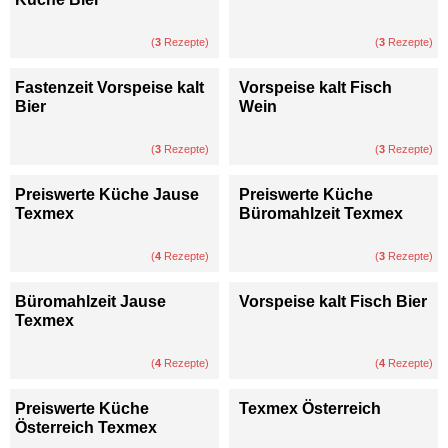
(
3
Rezepte)
(
3
Rezepte)
Fastenzeit Vorspeise kalt
Vorspeise kalt Fisch
Bier
Wein
(
3
Rezepte)
(
3
Rezepte)
Preiswerte Küche Jause
Preiswerte Küche
Texmex
Büromahlzeit Texmex
(
4
Rezepte)
(
3
Rezepte)
Büromahlzeit Jause
Vorspeise kalt Fisch Bier
Texmex
(
4
Rezepte)
(
4
Rezepte)
Preiswerte Küche
Texmex Österreich
Österreich Texmex