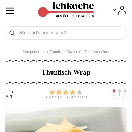
Toggle
Toggle
Was wollen Sie suchen
Suchen
Vorspeise kalt
Thunfisch Rezepte
Thunfisch Wrap
Thunfisch Wrap
Kochdauer
Bewerten
Schwierig
5–15
MIN
★ 3,9/5 (76 Bewertungen)
einfach