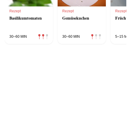
Rezept
Rezept
Rezept
Basilikumtomaten
Gemüsekuchen
Früchteb
30–60 MIN
30–60 MIN
5–15 MIN