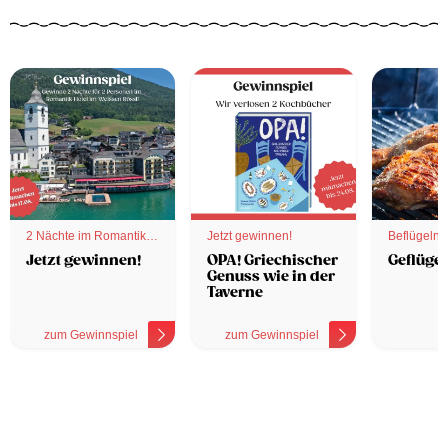
2 Nächte im Romantik
Jetzt gewinnen!
Beflügelnd
Hotel
Jetzt gewinnen!
OPA! Griechischer
Geflügel
Genuss wie in der
Taverne
zum Gewinnspiel
zum Gewinnspiel
z