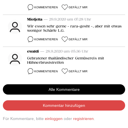
KOMMENTIEREN
GEFÄLLT MIR
Mioljetta
— 29.9.2020 um 07:28 Uhr
Wir essen sehr gerne - rara-gosht -, aber mit etwas
weniger Schärfe L.G.
KOMMENTIEREN
GEFÄLLT MIR
ewaldi
— 28.9.2020 um 05:36 Uhr
Gebratener thailändischer Gemüsereis mit
Hühnerbruststreifen
KOMMENTIEREN
GEFÄLLT MIR
Alle Kommentare
Kommentar hinzufügen
Für Kommentare, bitte
einloggen
oder
registrieren
.