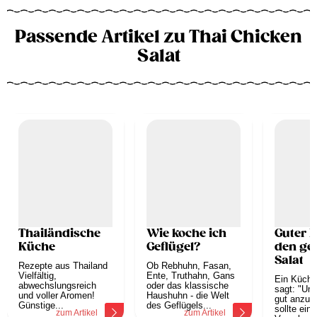
Passende Artikel zu Thai Chicken
Salat
Thailändische
Wie koche ich
Guter R
Küche
Geflügel?
den ge
Salat
Rezepte aus Thailand
Ob Rebhuhn, Fasan,
Vielfältig,
Ente, Truthahn, Gans
Ein Küche
abwechslungsreich
oder das klassische
sagt: "Um
und voller Aromen!
Haushuhn - die Welt
gut anzum
Günstige...
des Geflügels...
sollte ein
zum Artikel
zum Artikel