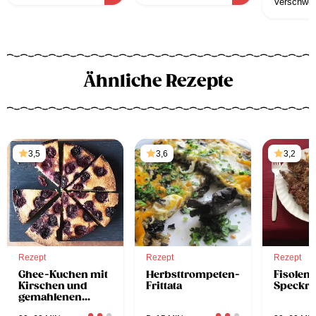
Verschwend
z
Ähnliche Rezepte
3,5
3,6
3,2
Rezept
Rezept
Rezept
Ghee-Kuchen mit
Herbsttrompeten-
Fisolen-
Kirschen und
Frittata
Speckro
gemahlenen
Mandeln