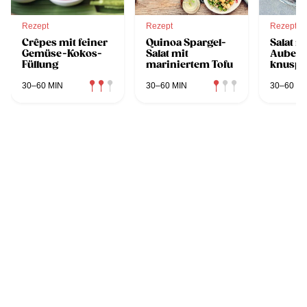
Rezept
Rezept
Rezept
Crêpes mit feiner
Quinoa Spargel-
Salat m
Gemüse-Kokos-
Salat mit
Auberg
Füllung
mariniertem Tofu
knuspr
Grünko
30–60 MIN
30–60 MIN
30–60 MI