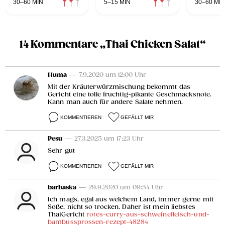
30–60 MIN
5–15 MIN
30–60 MIN
14 Kommentare „Thai Chicken Salat“
Huma
— 7.9.2020 um 12:00 Uhr
Mit der Kräuterwürzmischung bekommt das
Gericht eine tolle fruchtig-pikante Geschmacksnote.
Kann man auch für andere Salate nehmen.
KOMMENTIEREN
GEFÄLLT MIR
Pesu
— 27.3.2025 um 17:23 Uhr
Sehr gut
KOMMENTIEREN
GEFÄLLT MIR
barbaska
— 29.9.2020 um 09:54 Uhr
Ich mags, egal aus welchem Land, immer gerne mit
Soße, nicht so trocken. Daher ist mein liebstes
ThaiGericht
rotes-curry-aus-schweinefleisch-und-
bambussprossen-rezept-48284