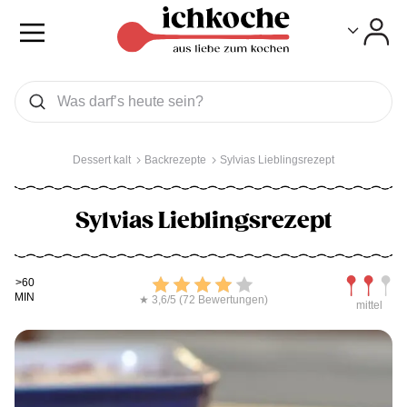
Toggle
Toggle
Was wollen Sie suchen
Suchen
Dessert kalt
Backrezepte
Sylvias Lieblingsrezept
Sylvias Lieblingsrezept
Kochdauer
Bewerten
Schwierig
>60
MIN
★ 3,6/5 (72 Bewertungen)
mittel