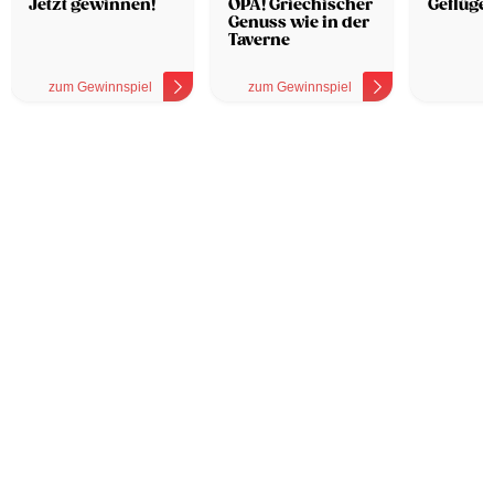
Jetzt gewinnen!
OPA! Griechischer
Geflügel
Genuss wie in der
Taverne
zum Gewinnspiel
zum Gewinnspiel
z