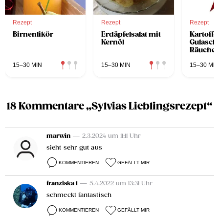
Rezept
Rezept
Rezept
Birnenlikör
Erdäpfelsalat mit
Kartoffe
Kernöl
Gulasch
Räucher
15–30 MIN
15–30 MIN
15–30 MIN
18 Kommentare „Sylvias Lieblingsrezept“
marwin
— 2.3.2024 um 11:11 Uhr
sieht sehr gut aus
KOMMENTIEREN
GEFÄLLT MIR
franziska 1
— 5.4.2022 um 13:31 Uhr
schmeckt fantastisch
KOMMENTIEREN
GEFÄLLT MIR