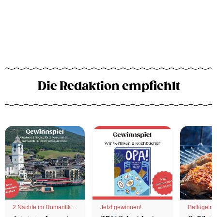
Die Redaktion empfiehlt
2 Nächte im Romantik
Jetzt gewinnen!
Beflügelnd
Hotel