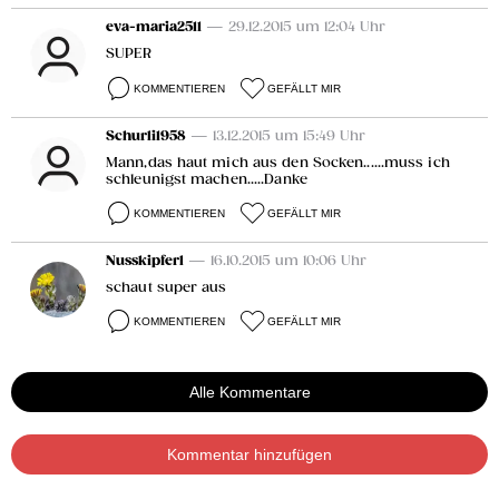
eva-maria2511
— 29.12.2015 um 12:04 Uhr
SUPER
KOMMENTIEREN
GEFÄLLT MIR
Schurli1958
— 13.12.2015 um 15:49 Uhr
Mann,das haut mich aus den Socken......muss ich
schleunigst machen.....Danke
KOMMENTIEREN
GEFÄLLT MIR
Nusskipferl
— 16.10.2015 um 10:06 Uhr
schaut super aus
KOMMENTIEREN
GEFÄLLT MIR
Alle Kommentare
Kommentar hinzufügen