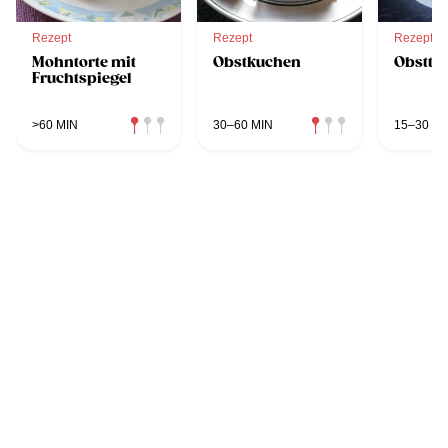
Rezept
Rezept
Rezept
Mohntorte mit
Obstkuchen
Obstto
Fruchtspiegel
>60 MIN
30–60 MIN
15–30 MI