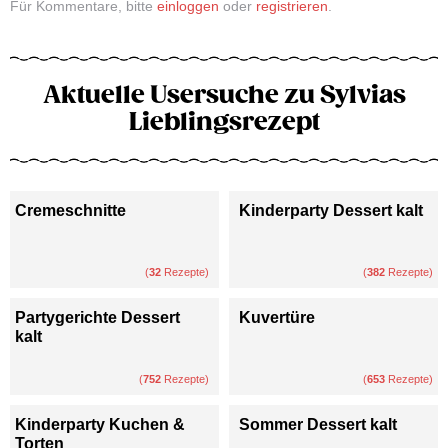
Für Kommentare, bitte
einloggen
oder
registrieren
.
Aktuelle Usersuche zu Sylvias
Lieblingsrezept
Cremeschnitte
Kinderparty Dessert kalt
(
32
Rezepte)
(
382
Rezepte)
Partygerichte Dessert
Kuvertüre
kalt
(
752
Rezepte)
(
653
Rezepte)
Kinderparty Kuchen &
Sommer Dessert kalt
Torten