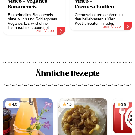
Video - Veganes
Video -
Bananeneis
Cremeschnitten
Ein schnelles Bananeneis
Cremeschnitten gehören zu
ohne Milch und Schlagobers.
den beliebtesten süßen
Veganes Eis wird ohne
Köstlichkeiten in jeder...
zum Video
Eismaschine zubereitet...
zum Video
Ähnliche Rezepte
4,0
4,0
3,8