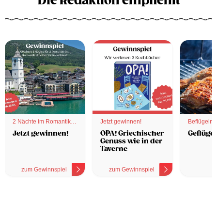
Die Redaktion empfiehlt
2 Nächte im Romantik
Jetzt gewinnen!
Beflügelnd
Hotel
Jetzt gewinnen!
OPA! Griechischer
Geflügel
Genuss wie in der
Taverne
zum Gewinnspiel
zum Gewinnspiel
z