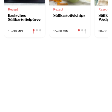
Rezept
Rezept
Rezept
Basisches
Süßkartoffelchips
Süßkart
Süßkartoffelpüree
Wedge
15–30 MIN
15–30 MIN
30–60 MI