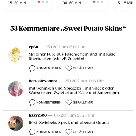
15–30 MIN
30–60 MIN
5–15 MIN
53 Kommentare „Sweet Potato Skins“
cp611
— 25.1.2017 um 17:01 Uhr
Mit einer Fülle aus Faschiertem und mit Käse
überbacken (wie zB Zucchini)
KOMMENTIEREN
GEFÄLLT MIR
hertaalexandra
— 25.1.2017 um 10:16 Uhr
mit Schinken und Spiegelei , mit Speck oder
Wurstresten Zwiebel und Käse und Sauerrahm
KOMMENTIEREN
GEFÄLLT MIR
lizzy2500
— 6.6.2017 um 23:23 Uhr
Röst-Zwiebeln, Speck und obenauf Gouda
KOMMENTIEREN
GEFÄLLT MIR