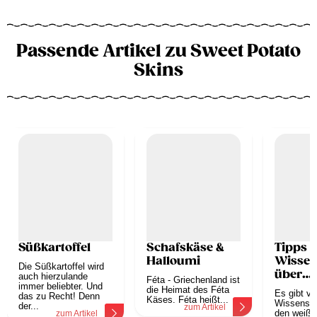
Passende Artikel zu Sweet Potato
Skins
Süßkartoffel
Schafskäse &
Tipps 
Halloumi
Wissen
Die Süßkartoffel wird
über
auch hierzulande
Féta - Griechenland ist
immer beliebter. Und
Mozzar
die Heimat des Féta
Es gibt vie
das zu Recht! Denn
Käses. Féta heißt...
Wissenswe
der...
zum Artikel
den weiße
zum Artikel