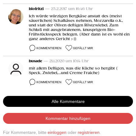
biofritzi
— 25.2.2017 um 16:46 Uhr
Ich würde würzigen Bergkäse anstatt des (meist
säuerlichen) Schafkäses nehmen, Mozzarella o.k.,
und statt der Oliven deftigen Röstzwiebel. Zum
Schluß mit ausgebratenem, knusprigem Bio-
Frühstücksspeck belegen. (Aber dann ist es wohl ein
ganz anderes Gericht :-))
KOMMENTIEREN
GEFÄLLT MIR
busade
— 21.1.2020 um 10:14 Uhr
mit allem Deftigen, was die Küche so hergibt (
Speck, Zwiebel,...und Creme Fraiche)
KOMMENTIEREN
GEFÄLLT MIR
Alle Kommentare
Kommentar hinzufügen
Für Kommentare, bitte
einloggen
oder
registrieren
.