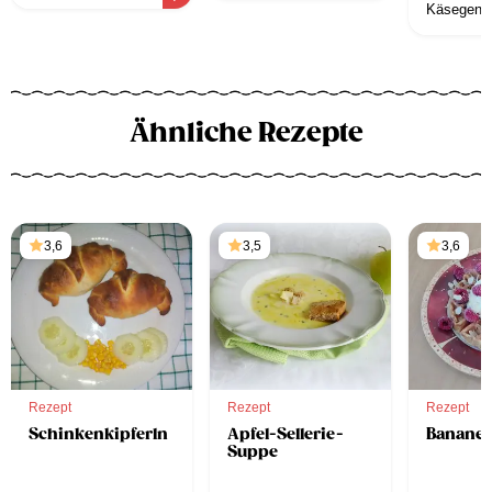
Käsegenus
z
Ähnliche Rezepte
3,6
3,5
3,6
Rezept
Rezept
Rezept
Schinkenkipferln
Apfel-Sellerie-
Bananen
Suppe