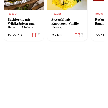
Rezept
Rezept
Rezept
Bachforelle mit
Seeteufel mit
Rotbarsc
Wildkräutern und
Knoblauch-Vanille-
Bandnud
Bacon in Alufolie
Kruste,
Basilikumnudeln und
Limettensauce
30–60 MIN
>60 MIN
>60 MIN