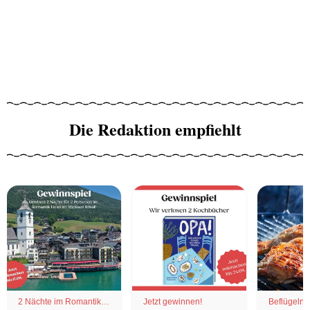
Die Redaktion empfiehlt
2 Nächte im Romantik
Jetzt gewinnen!
Beflügelnd