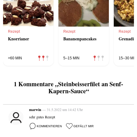
Rezept
Rezept
Rezept
Knorrianer
Bananenpancakes
Grenadie
>60 MIN
5–15 MIN
15–30 MIN
1 Kommentare „Steinbeisserfilet an Senf-
Kapern-Sauce“
marwin
— 31.5.2022 um 14:42 Uhr
sehr gutes Rezept
KOMMENTIEREN
GEFÄLLT MIR