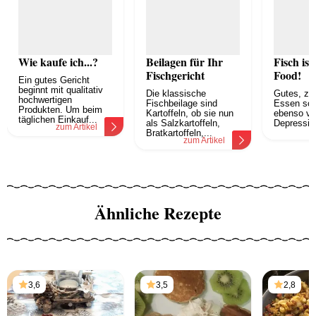
Wie kaufe ich...?
Beilagen für Ihr
Fisch is
Fischgericht
Food!
Ein gutes Gericht
beginnt mit qualitativ
Die klassische
Gutes, zut
hochwertigen
Fischbeilage sind
Essen sol
Produkten. Um beim
Kartoffeln, ob sie nun
ebenso ver
täglichen Einkauf...
als Salzkartoffeln,
Depression
zum Artikel
z
Bratkartoffeln,...
zum Artikel
Ähnliche Rezepte
3,6
3,5
2,8