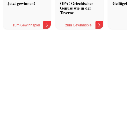
Hotel
Jetzt gewinnen!
OPA! Griechischer
Geflügel 
Genuss wie in der
Taverne
zum Gewinnspiel
zum Gewinnspiel
z