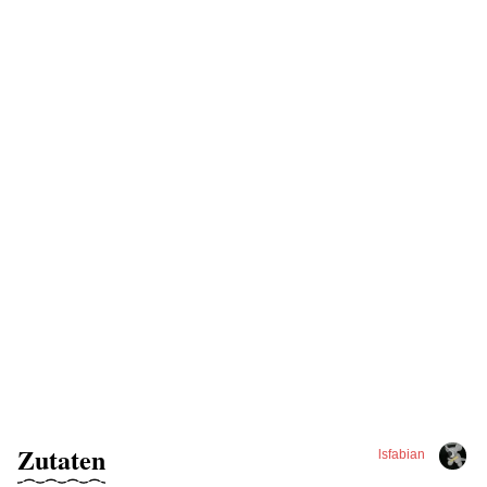
Zutaten
lsfabian