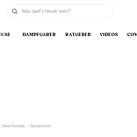
Was wollen Sie suchen
Suchen
EUSE
DAMPFGARER
RATGEBER
VIDEOS
CO
Salat Rezepte
Spargelsalat