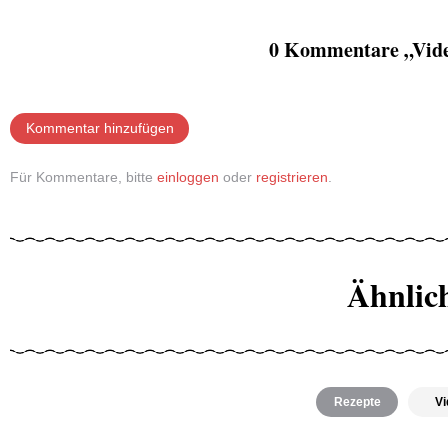
0 Kommentare „Video
Kommentar hinzufügen
Für Kommentare, bitte
einloggen
oder
registrieren
.
Ähnlic
Rezepte
Vi