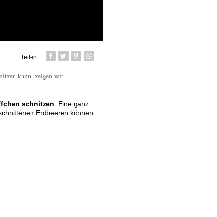
Teilen:
Facebook
Twitter
Pin it
Whatsapp senden
nitzen kann, zeigen wir
ffchen schnitzen
. Eine ganz
eschnittenen Erdbeeren können