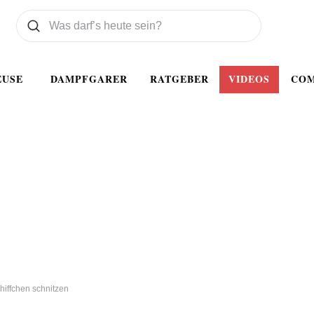
Was wollen Sie suchen
Suchen
EUSE
DAMPFGARER
RATGEBER
VIDEOS
CO
hiffchen schnitzen