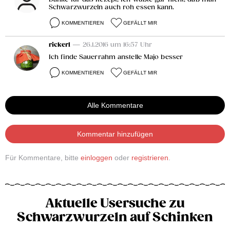
Schwarzwurzeln auch roh essen kann.
KOMMENTIEREN
GEFÄLLT MIR
rickerl
— 26.1.2016 um 16:57 Uhr
Ich finde Sauerrahm anstelle Majo besser
KOMMENTIEREN
GEFÄLLT MIR
Alle Kommentare
Kommentar hinzufügen
Für Kommentare, bitte
einloggen
oder
registrieren
.
Aktuelle Usersuche zu
Schwarzwurzeln auf Schinken