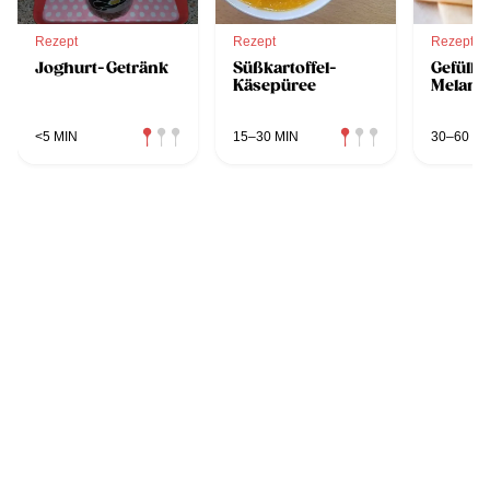
Rezept
Rezept
Rezept
Joghurt-Getränk
Süßkartoffel-
Gefüllte
Käsepüree
Melanz
<5 MIN
15–30 MIN
30–60 MI