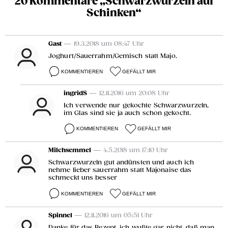
20 Kommentare „Schwarzwurzeln auf
Schinken“
Gast
— 19.3.2018 um 08:47 Uhr
Joghurt/Sauerrahm/Gemisch statt Majo.
KOMMENTIEREN
GEFÄLLT MIR
ingridS
— 12.11.2016 um 20:08 Uhr
Ich verwende nur gekochte Schwarzwurzeln,
im Glas sind sie ja auch schon gekocht.
KOMMENTIEREN
GEFÄLLT MIR
Milchsemmel
— 4.5.2018 um 17:10 Uhr
Schwarzwurzeln gut andünsten und auch ich
nehme lieber sauerrahm statt Majonaise das
schmeckt uns besser
KOMMENTIEREN
GEFÄLLT MIR
Spinne1
— 12.11.2016 um 05:51 Uhr
Danke für das Rezept, ich wußte gar nicht, daß man