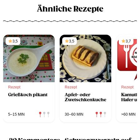
Ähnliche Rezepte
3,5
3,5
3,7
Rezept
Rezept
Rezept
Grießkoch pikant
Apfel- oder
Kamutbr
Zwetschkenkuchen
Hafer u
5–15 MIN
30–60 MIN
>60 MIN