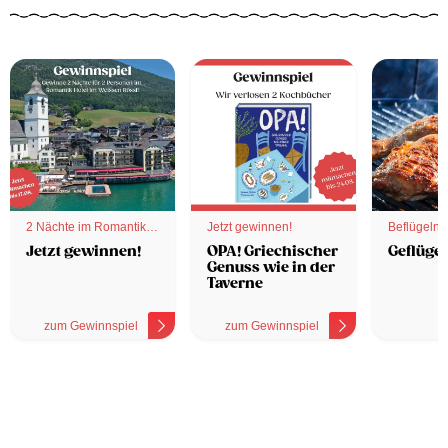
2 Nächte im Romantik
Jetzt gewinnen!
Beflügelnd
Hotel
Jetzt gewinnen!
OPA! Griechischer
Geflügel
Genuss wie in der
Taverne
zum Gewinnspiel
zum Gewinnspiel
z