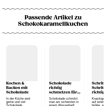
Passende Artikel zu
Schokokaramellkuchen
Kochen &
Schokolade
Schritt
Backen mit
richtig
Schrit
Schokolade
schmelzen für
richtig
Anfänger
Karame
In der Küche wird
Schokolade schmilzt
Knackiges
gerne und viel
man am sichersten in
auf einer
Schokolade
einem Wasserbad!
brûlée, ei