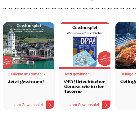
2 Nächte im Romantik
Jetzt gewinnen!
Beflügelnd
Hotel
Jetzt gewinnen!
OPA! Griechischer
Geflügel
Genuss wie in der
Taverne
zum Gewinnspiel
zum Gewinnspiel
z