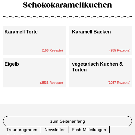
Schokokaramellkuchen
Karamell Torte
Karamell Backen
(
156
Rezepte)
(
285
Rezepte)
Eigelb
vegetarisch Kuchen &
Torten
(
2533
Rezepte)
(
2057
Rezepte)
zum Seitenanfang
Treueprogramm
Newsletter
Push-Mitteilungen