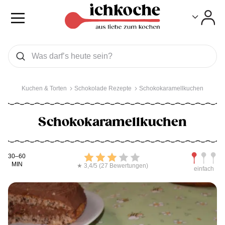
Toggle
Toggle
Was wollen Sie suchen
Suchen
Kuchen & Torten
Schokolade Rezepte
Schokokaramellkuchen
Schokokaramellkuchen
Kochdauer
Bewerten
Schwierig
30–60
MIN
★ 3,4/5 (27 Bewertungen)
einfach