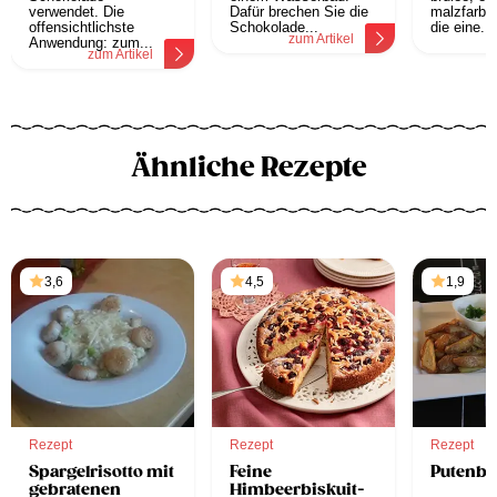
verwendet. Die
Dafür brechen Sie die
malzfarbe
offensichtlichste
Schokolade...
die eine...
zum Artikel
z
Anwendung: zum...
zum Artikel
Ähnliche Rezepte
3,6
4,5
1,9
Rezept
Rezept
Rezept
Spargelrisotto mit
Feine
Putenbu
gebratenen
Himbeerbiskuit-