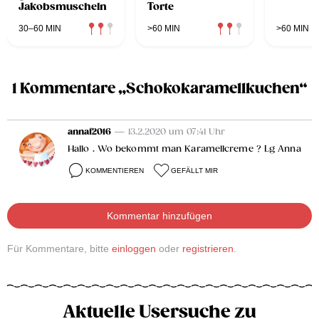
Jakobsmuscheln
Torte
30–60 MIN
>60 MIN
>60 MIN
1 Kommentare „Schokokaramellkuchen“
annaf2016
— 13.2.2020 um 07:41 Uhr
Hallo . Wo bekommt man Karamellcreme ? Lg Anna
KOMMENTIEREN
GEFÄLLT MIR
Kommentar hinzufügen
Für Kommentare, bitte
einloggen
oder
registrieren
.
Aktuelle Usersuche zu