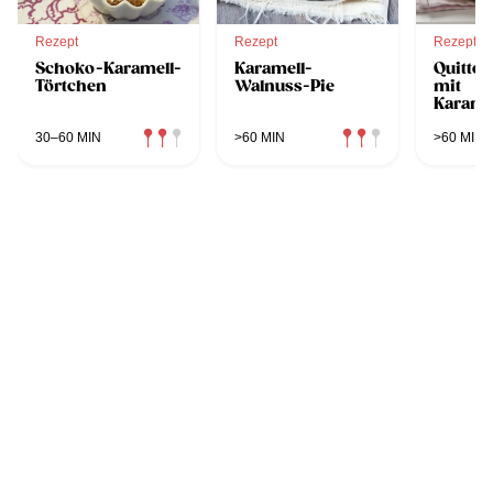
Rezept
Rezept
Rezept
Schoko-Karamell-
Karamell-
Quitte
Törtchen
Walnuss-Pie
mit
Karame
30–60 MIN
>60 MIN
>60 MIN