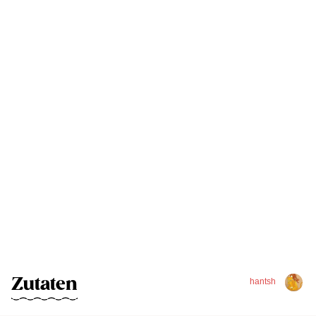
Zutaten
hantsh