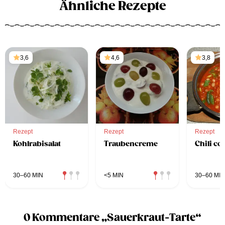
Ähnliche Rezepte
3,6
4,6
3,8
Rezept
Rezept
Rezept
Kohlrabisalat
Traubencreme
Chili co
30–60 MIN
<5 MIN
30–60 MIN
0 Kommentare „Sauerkraut-Tarte“