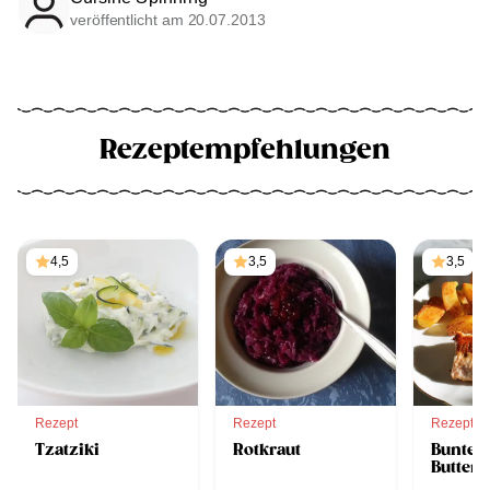
veröffentlicht am 20.07.2013
Rezeptempfehlungen
4,5
3,5
3,5
Rezept
Rezept
Rezept
Tzatziki
Rotkraut
Buntes
Butter