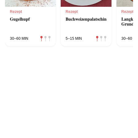
Rezept
Rezept
Rezept
Gugelhupf
Buchweizenpalatschinken
Langkorn
Grundre
30–60 MIN
5–15 MIN
30–60 MI