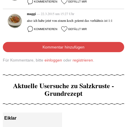
KOMMENTIEREN
GEFÄLLT MIR
maggi
— 22.3.2015 um 15:27 Uhr
also ich habe jetzt von einem koch gelernt das verhältnis ist 1:1
KOMMENTIEREN
GEFÄLLT MIR
Kommentar hinzufügen
Für Kommentare, bitte
einloggen
oder
registrieren
.
Aktuelle Usersuche zu Salzkruste -
Grundrezept
Eiklar