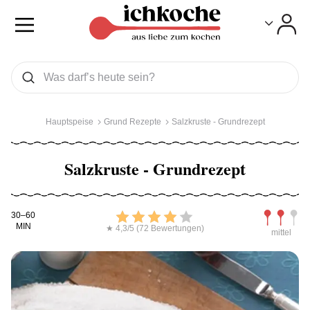
Toggle
Toggle
Was wollen Sie suchen
Suchen
Hauptspeise
Grund Rezepte
Salzkruste - Grundrezept
Salzkruste - Grundrezept
Kochdauer
Bewerten
Schwierig
30–60
MIN
★ 4,3/5 (72 Bewertungen)
mittel