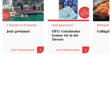
2 Nächte im Romantik
Jetzt gewinnen!
Beflügelnd
Hotel
Jetzt gewinnen!
OPA! Griechischer
Geflügel 
Genuss wie in der
Taverne
zum Gewinnspiel
zum Gewinnspiel
z