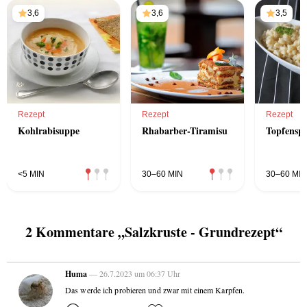
3,6
3,6
3,5
Rezept
Rezept
Rezept
Kohlrabisuppe
Rhabarber-Tiramisu
Topfenspä
<5 MIN
30–60 MIN
30–60 MIN
2 Kommentare „Salzkruste - Grundrezept“
Huma
— 26.7.2023 um 06:37 Uhr
Das werde ich probieren und zwar mit einem Karpfen.