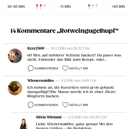
30–60 MIN
<5 MIN
>60 MIN
14 Kommentare „Rotweingugelhupf“
lizzy2500
— 19.2.2016 um 18:22 Uhr
60 Min. auf mittlerer Schiene backen? Da passt was
nicht. Entweder das Bild zum Rezept, oder...
KOMMENTIEREN
GEFÄLLT MIR
Wienerwaldfee
— 8.1.2016 um 13:01 Uhr
Ich nehme an, die Kuvertüre wird grob gehackt
dazugefügt!?Die Masse werde ich in einer 26cm-
Ringform backen.
KOMMENTIEREN
GEFÄLLT MIR
Silvia Wieland
— 2.3.2016 um 08:38 Uhr
Liebe Wienerwaldfee, ganz genau! Mit den
besten Grüßen - die Redaktion