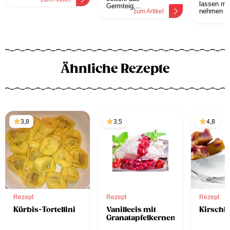
lassen mö
Germteig,...
nehmen Sie
zum Artikel
z
Ähnliche Rezepte
3,8
3,5
4,8
Rezept
Rezept
Rezept
Kürbis-Tortellini
Vanilleeis mit
Kirschk
Granatapfelkernen