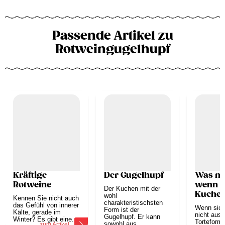
Passende Artikel zu
Rotweingugelhupf
Kräftige
Der Gugelhupf
Was ma
Rotweine
wenn s
Der Kuchen mit der
Kuchen
wohl
Kennen Sie nicht auch
charakteristischsten
stürzen
das Gefühl von innerer
Wenn sich
Form ist der
Kälte, gerade im
nicht aus 
Gugelhupf. Er kann
Winter? Es gibt eine...
Torteform 
sowohl aus
zum Artikel