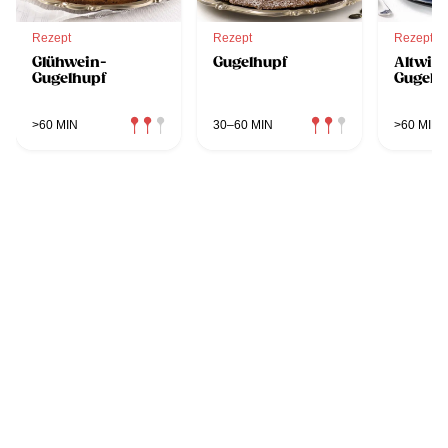
Rezept
Rezept
Rezept
Glühwein-
Gugelhupf
Altwie
Gugelhupf
Gugelh
>60 MIN
30–60 MIN
>60 MIN