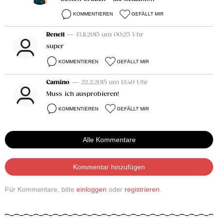
KOMMENTIEREN
GEFÄLLT MIR
Rene11
— 13.11.2015 um 00:25 Uhr
super
KOMMENTIEREN
GEFÄLLT MIR
Camino
— 22.2.2015 um 13:49 Uhr
Muss ich ausprobieren!
KOMMENTIEREN
GEFÄLLT MIR
Alle Kommentare
Kommentar hinzufügen
Für Kommentare, bitte
einloggen
oder
registrieren
.