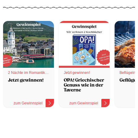
2 Nächte im Romantik
Jetzt gewinnen!
Beflügelnd
Hotel
Jetzt gewinnen!
OPA! Griechischer
Geflügel
Genuss wie in der
Taverne
zum Gewinnspiel
zum Gewinnspiel
z