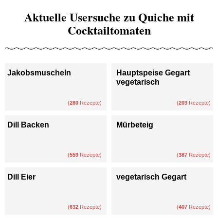
Aktuelle Usersuche zu Quiche mit
Cocktailtomaten
Jakobsmuscheln
Hauptspeise Gegart
vegetarisch
(
280
Rezepte)
(
203
Rezepte)
Dill Backen
Mürbeteig
(
559
Rezepte)
(
387
Rezepte)
Dill Eier
vegetarisch Gegart
(
632
Rezepte)
(
407
Rezepte)