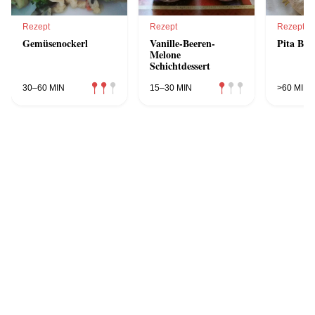
Rezept
Rezept
Rezept
Gemüsenockerl
Vanille-Beeren-
Pita Bro
Melone
Schichtdessert
30–60 MIN
15–30 MIN
>60 MIN