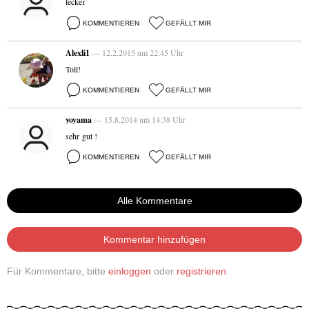
lecker
KOMMENTIEREN
GEFÄLLT MIR
Alexli1
— 12.2.2015 um 22:45 Uhr
Toll!
KOMMENTIEREN
GEFÄLLT MIR
yoyama
— 15.8.2014 um 14:38 Uhr
sehr gut !
KOMMENTIEREN
GEFÄLLT MIR
Alle Kommentare
Kommentar hinzufügen
Für Kommentare, bitte
einloggen
oder
registrieren
.