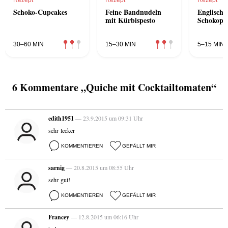
Rezept
Rezept
Rezept
Schoko-Cupcakes
Feine Bandnudeln
Englische
mit Kürbispesto
Schokopu
30–60 MIN
15–30 MIN
5–15 MIN
6 Kommentare „Quiche mit Cocktailtomaten“
edith1951
— 23.9.2015 um 09:31 Uhr
sehr lecker
KOMMENTIEREN
GEFÄLLT MIR
sarnig
— 20.8.2015 um 08:55 Uhr
sehr gut!
KOMMENTIEREN
GEFÄLLT MIR
Francey
— 12.8.2015 um 06:16 Uhr