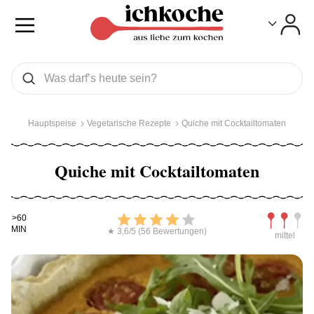
Toggle
Toggle
Was wollen Sie suchen
Suchen
Hauptspeise
Vegetarische Rezepte
Quiche mit Cocktailtomaten
Quiche mit Cocktailtomaten
Kochdauer
Bewerten
Schwierig
>60
MIN
★ 3,6/5 (56 Bewertungen)
mittel