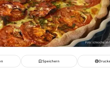
Foto: ichkoche.at 
en
Speichern
Druck