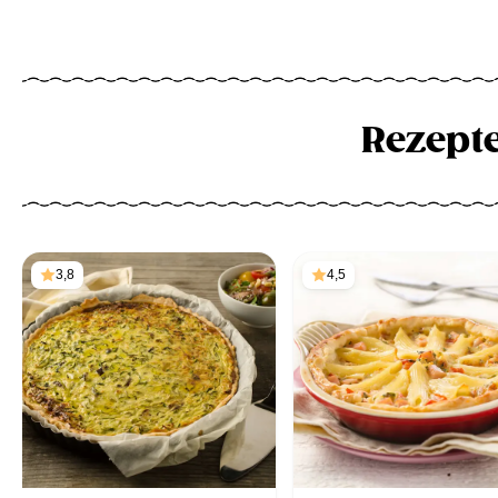
Rezept
3,8
4,5