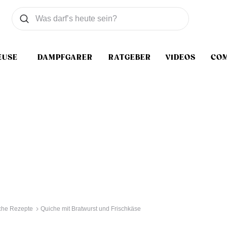
Was wollen Sie suchen
Suchen
EUSE
DAMPFGARER
RATGEBER
VIDEOS
CO
che Rezepte
Quiche mit Bratwurst und Frischkäse