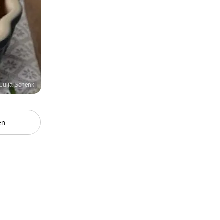
/ Julia Schenk
en