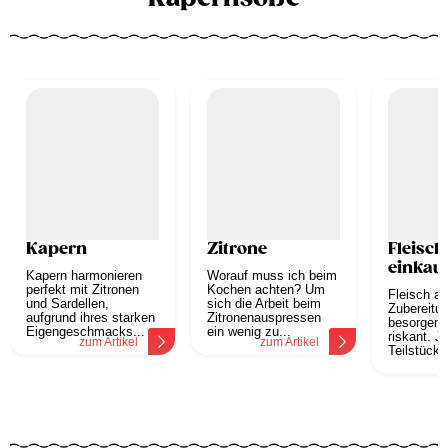
Kapern
Zitrone
Fleisch
einkau
Kapern harmonieren
Worauf muss ich beim
perfekt mit Zitronen
Kochen achten? Um
Fleisch a
und Sardellen,
sich die Arbeit beim
Zubereitu
aufgrund ihres starken
Zitronenauspressen
besorgen, 
Eigengeschmacks...
ein wenig zu...
riskant. J
zum Artikel
zum Artikel
Teilstück o
z