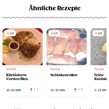
Ähnliche Rezepte
3,6
3,5
3,8
Rezept
Rezept
Rezept
Kürbiskern
Schinkenrollen
Feine
Cordon Bleu
Knoblau
30–60 MIN
15–30 MIN
5–15 MIN