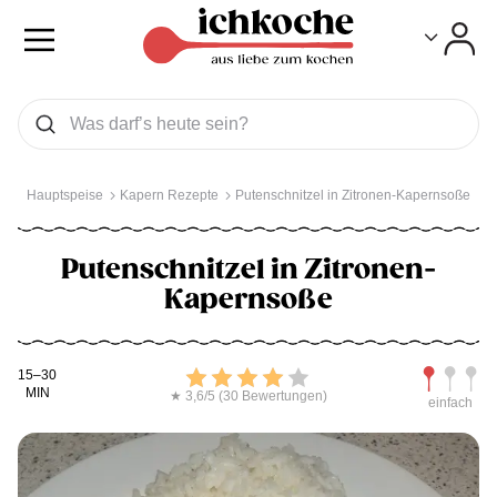
Toggle
Toggle
Was wollen Sie suchen
Suchen
Hauptspeise
Kapern Rezepte
Putenschnitzel in Zitronen-Kapernsoße
Putenschnitzel in Zitronen-
Kapernsoße
Kochdauer
Bewerten
Schwierig
15–30
MIN
★ 3,6/5 (30 Bewertungen)
einfach