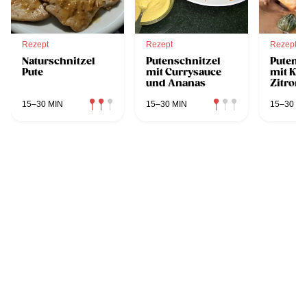
Rezept
Rezept
Rezept
Naturschnitzel
Putenschnitzel
Putensc
Pute
mit Currysauce
mit Ka
und Ananas
Zitrone
15–30 MIN
15–30 MIN
15–30 MI