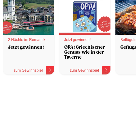
2 Nächte im Romantik
Jetzt gewinnen!
Beflügelnd
Hotel
Jetzt gewinnen!
OPA! Griechischer
Geflügel
Genuss wie in der
Taverne
zum Gewinnspiel
zum Gewinnspiel
z