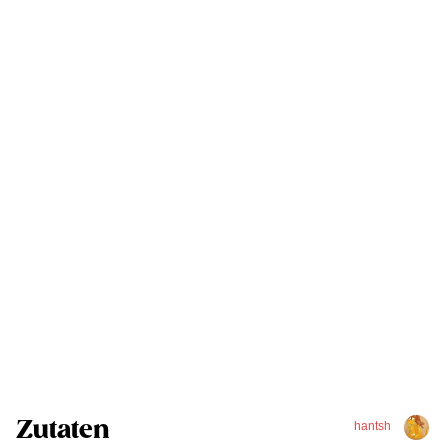
Zutaten
hantsh