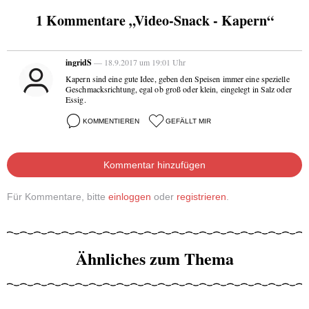
1 Kommentare „Video-Snack - Kapern“
ingridS
— 18.9.2017 um 19:01 Uhr
Kapern sind eine gute Idee, geben den Speisen immer eine spezielle
Geschmacksrichtung, egal ob groß oder klein, eingelegt in Salz oder
Essig.
KOMMENTIEREN
GEFÄLLT MIR
Kommentar hinzufügen
Für Kommentare, bitte
einloggen
oder
registrieren
.
Ähnliches zum Thema