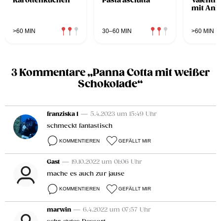
Karottenkuchen
Pasta asciutta
Valenti
mit Ani
>60 MIN
30–60 MIN
>60 MIN
3 Kommentare „Panna Cotta mit weißer
Schokolade“
franziska 1
— 5.4.2023 um 15:49 Uhr
schmeckt fantastisch
KOMMENTIEREN
GEFÄLLT MIR
Gast
— 19.10.2022 um 01:06 Uhr
mache es auch zur jause
KOMMENTIEREN
GEFÄLLT MIR
marwin
— 6.4.2022 um 07:57 Uhr