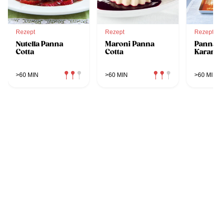
Rezept
Rezept
Rezept
Nutella Panna
Maroni Panna
Panna C
Cotta
Cotta
Karame
>60 MIN
>60 MIN
>60 MIN