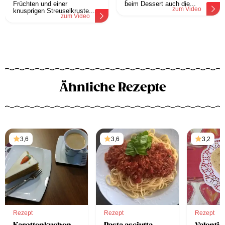
Früchten und einer
beim Dessert auch die...
zum Video
knusprigen Streuselkruste....
zum Video
Ähnliche Rezepte
3,6
3,6
3,2
Rezept
Rezept
Rezept