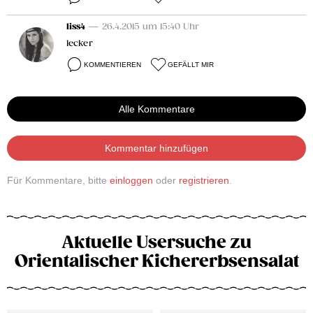
liss4
— 26.4.2015 um 15:40 Uhr
lecker
KOMMENTIEREN
GEFÄLLT MIR
Alle Kommentare
Kommentar hinzufügen
Für Kommentare, bitte
einloggen
oder
registrieren
.
Aktuelle Usersuche zu
Orientalischer Kichererbsensalat