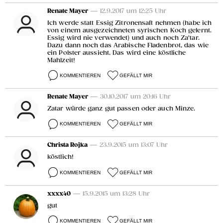
Renate Mayer
— 12.9.2017 um 12:25 Uhr
Ich werde statt Essig Zitronensaft nehmen (habe ich
von einem ausgezeichneten syrischen Koch gelernt.
Essig wird nie verwendet) und auch noch Za'tar.
Dazu dann noch das Arabische Fladenbrot, das wie
ein Polster aussieht. Das wird eine köstliche
Mahlzeit!
KOMMENTIEREN
GEFÄLLT MIR
Renate Mayer
— 30.10.2017 um 20:16 Uhr
Zatar würde ganz gut passen oder auch Minze.
KOMMENTIEREN
GEFÄLLT MIR
Christa Rojka
— 23.9.2015 um 13:07 Uhr
köstlich!
KOMMENTIEREN
GEFÄLLT MIR
xxxx40
— 15.9.2015 um 13:28 Uhr
gut
KOMMENTIEREN
GEFÄLLT MIR