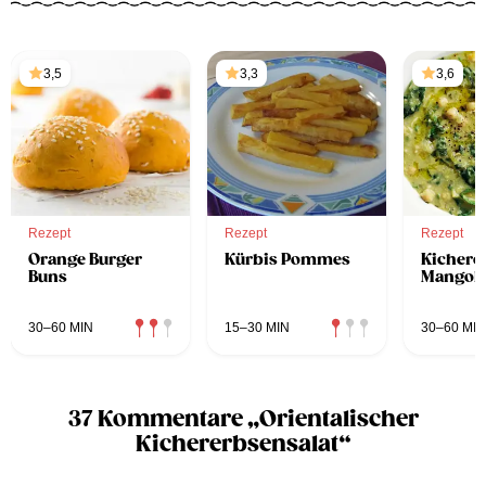
3,5
3,3
3,6
Rezept
Rezept
Rezept
Orange Burger
Kürbis Pommes
Kichere
Buns
Mangol
30–60 MIN
15–30 MIN
30–60 MIN
37 Kommentare „Orientalischer
Kichererbsensalat“