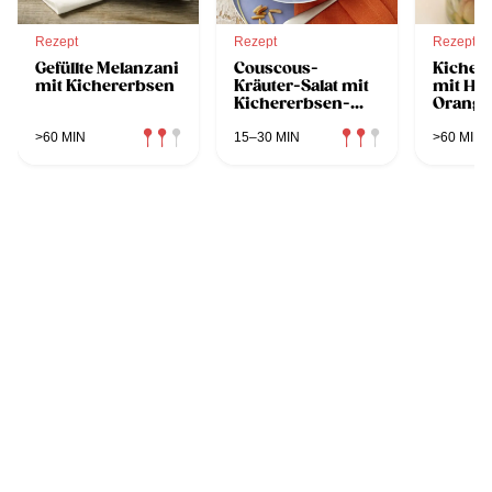
Rezept
Rezept
Rezept
Gefüllte Melanzani
Couscous-
Kicher
mit Kichererbsen
Kräuter-Salat mit
mit Hu
Kichererbsen-
Orange
Joghurtsauce
Dampfg
>60 MIN
15–30 MIN
>60 MIN