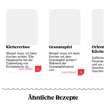
Kichererbse
Granatapfel
Orienta
Küche
Worauf muss ich beim
Worauf muss ich beim
Kochen achten ?Die
Kochen mit dem
Süßliche D
Hauptsache bei der
Granatapfel achten?
Feuerwerk
Zubereitung von
Während der
und vor al
Kichererbsen ist...
Granatapfelsaison
himmlisch
zum Artikel
von...
Geschmäck
zum Artikel
z
Ähnliche Rezepte