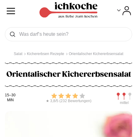
Toggle
Toggle
Was wollen Sie suchen
Suchen
Salat
Kichererbsen Rezepte
Orientalischer Kichererbsensalat
Orientalischer Kichererbsensalat
Kochdauer
Bewerten
Schwierig
15–30
MIN
★ 3,8/5 (232 Bewertungen)
mittel