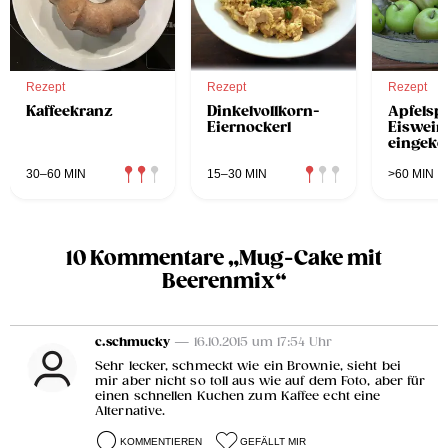
Rezept
Rezept
Rezept
Kaffeekranz
Dinkelvollkorn-
Apfelspa
Eiernockerl
Eiswein
eingeko
30–60 MIN
15–30 MIN
>60 MIN
10 Kommentare „Mug-Cake mit
Beerenmix“
c.schmucky
— 16.10.2015 um 17:54 Uhr
Sehr lecker, schmeckt wie ein Brownie, sieht bei
mir aber nicht so toll aus wie auf dem Foto, aber für
einen schnellen Kuchen zum Kaffee echt eine
Alternative.
KOMMENTIEREN
GEFÄLLT MIR