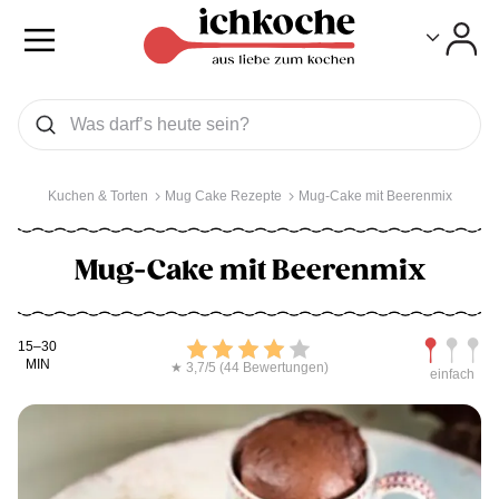
Toggle
Toggle
Was wollen Sie suchen
Suchen
Kuchen & Torten
Mug Cake Rezepte
Mug-Cake mit Beerenmix
Mug-Cake mit Beerenmix
Kochdauer
Bewerten
Schwierig
15–30
MIN
★ 3,7/5 (44 Bewertungen)
einfach