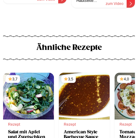
Hautseite...
zum Video
Ähnliche Rezepte
3,7
3,5
4,0
Rezept
Rezept
Rezept
Salat mit Apfel
American Style
Tomaten
und Zwetschken
Barbecue Sauce
Mozzare