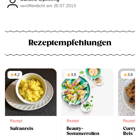
veröffentlicht am 20.07.2013
Rezeptempfehlungen
4,2
3,6
3,6
Rezept
Rezept
Rezept
Safranreis
Beauty-
Curry-
Sommerrollen
Reis