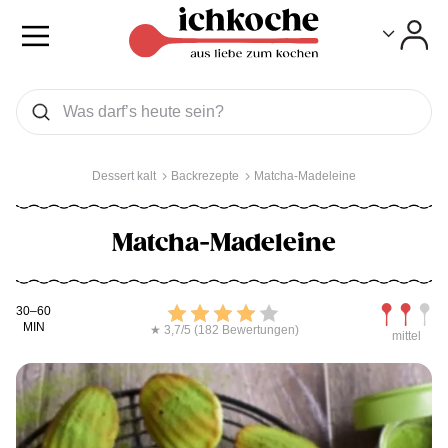
Toggle
Toggle
Was wollen Sie suchen
Suchen
Dessert kalt
Backrezepte
Matcha-Madeleine
Matcha-Madeleine
Kochdauer
Bewerten
Schwierig
30–60
MIN
★ 3,7/5 (182 Bewertungen)
mittel