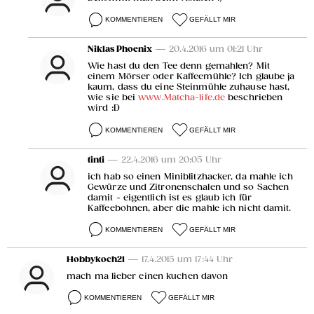
KOMMENTIEREN
GEFÄLLT MIR
Niklas Phoenix
— 20.4.2016 um 01:21 Uhr
Wie hast du den Tee denn gemahlen? Mit
einem Mörser oder Kaffeemühle? Ich glaube ja
kaum, dass du eine Steinmühle zuhause hast,
wie sie bei
www.Matcha-life.de
beschrieben
wird :D
KOMMENTIEREN
GEFÄLLT MIR
tinti
— 22.4.2016 um 20:05 Uhr
ich hab so einen Miniblitzhacker, da mahle ich
Gewürze und Zitronenschalen und so Sachen
damit - eigentlich ist es glaub ich für
Kaffeebohnen, aber die mahle ich nicht damit.
KOMMENTIEREN
GEFÄLLT MIR
Hobbykoch21
— 17.4.2015 um 17:44 Uhr
mach ma lieber einen kuchen davon
KOMMENTIEREN
GEFÄLLT MIR