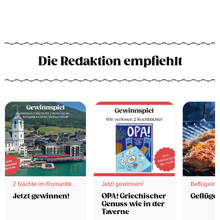
Die Redaktion empfiehlt
2 Nächte im Romantik
Jetzt gewinnen!
Beflügelnd
Hotel
Jetzt gewinnen!
OPA! Griechischer
Geflügel
Genuss wie in der
Taverne