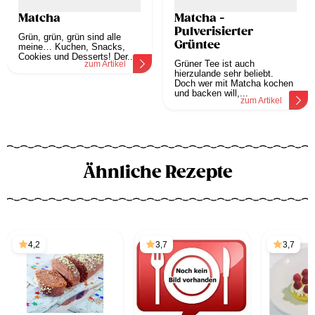
Matcha
Matcha -
Pulverisierter
Grün, grün, grün sind alle
Grüntee
meine… Kuchen, Snacks,
Cookies und Desserts! Der...
Grüner Tee ist auch
zum Artikel
hierzulande sehr beliebt.
Doch wer mit Matcha kochen
und backen will,...
zum Artikel
Ähnliche Rezepte
4,2
3,7
3,7