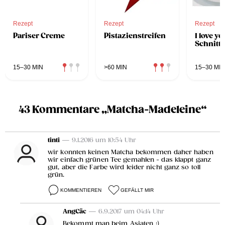
Rezept
Rezept
Rezept
Pariser Creme
Pistazienstreifen
I love yo
Schnitt
15–30 MIN
>60 MIN
15–30 MIN
43 Kommentare „Matcha-Madeleine“
tinti
— 9.1.2016 um 10:54 Uhr
wir konnten keinen Matcha bekommen daher haben
wir einfach grünen Tee gemahlen - das klappt ganz
gut, aber die Farbe wird leider nicht ganz so toll
grün.
KOMMENTIEREN
GEFÄLLT MIR
AngCäc
— 6.9.2017 um 04:14 Uhr
Bekommt man beim Asiaten :)