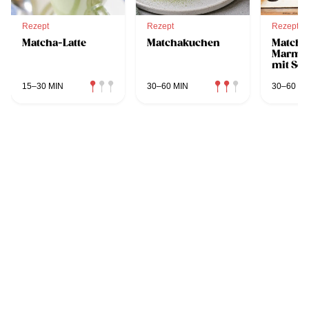
Rezept
Rezept
Rezept
Matcha-Latte
Matchakuchen
Matcha
Marmo
mit Sc
15–30 MIN
30–60 MIN
30–60 MI