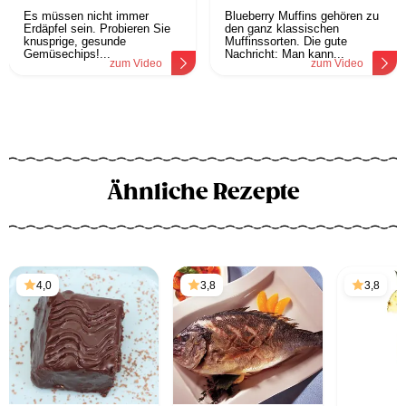
Es müssen nicht immer
Blueberry Muffins gehören zu
Erdäpfel sein. Probieren Sie
den ganz klassischen
knusprige, gesunde
Muffinssorten. Die gute
Gemüsechips!...
Nachricht: Man kann...
zum Video
zum Video
Ähnliche Rezepte
4,0
3,8
3,8