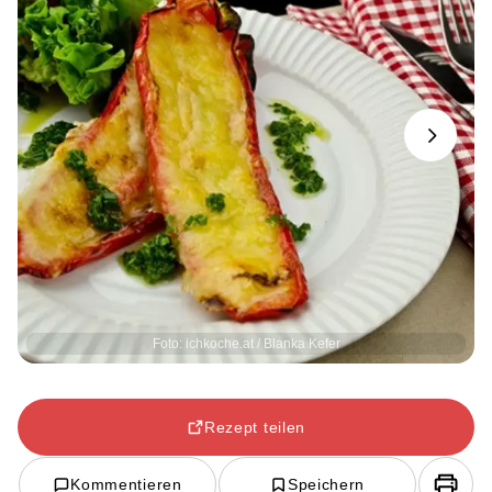
Next
Foto: ichkoche.at / Blanka Kefer
Rezept teilen
Kommentieren
Speichern