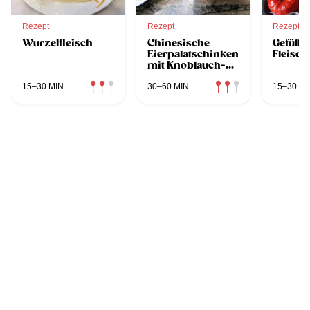
Rezept
Rezept
Rezept
Wurzelfleisch
Chinesische
Gefüllte
Eierpalatschinken
Fleisch
mit Knoblauch-
Chili Sauce
15–30 MIN
30–60 MIN
15–30 MI