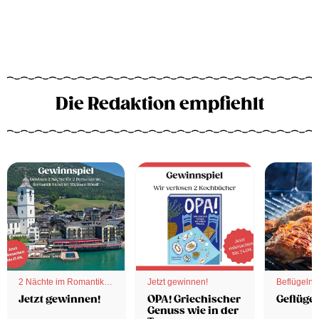
Die Redaktion empfiehlt
2 Nächte im Romantik
Jetzt gewinnen!
Beflügelnd
Hotel
Jetzt gewinnen!
OPA! Griechischer
Geflügel
Genuss wie in der