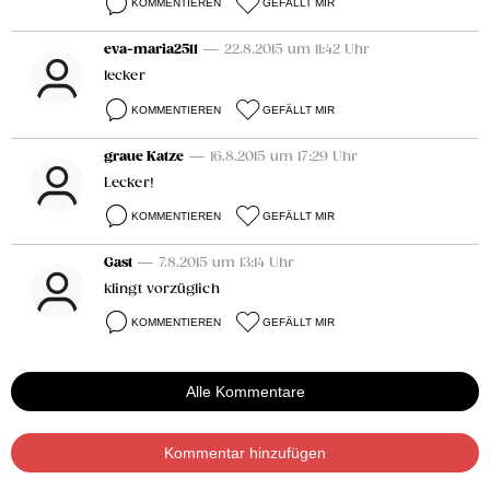
KOMMENTIEREN
GEFÄLLT MIR
eva-maria2511
— 22.8.2015 um 11:42 Uhr
lecker
KOMMENTIEREN
GEFÄLLT MIR
graue Katze
— 16.8.2015 um 17:29 Uhr
Lecker!
KOMMENTIEREN
GEFÄLLT MIR
Gast
— 7.8.2015 um 13:14 Uhr
klingt vorzüglich
KOMMENTIEREN
GEFÄLLT MIR
Alle Kommentare
Kommentar hinzufügen