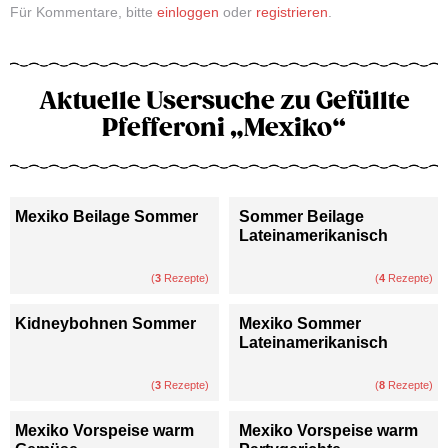
Für Kommentare, bitte
einloggen
oder
registrieren
.
Aktuelle Usersuche zu Gefüllte
Pfefferoni „Mexiko“
Mexiko Beilage Sommer
Sommer Beilage
Lateinamerikanisch
(
3
Rezepte)
(
4
Rezepte)
Kidneybohnen Sommer
Mexiko Sommer
Lateinamerikanisch
(
3
Rezepte)
(
8
Rezepte)
Mexiko Vorspeise warm
Mexiko Vorspeise warm