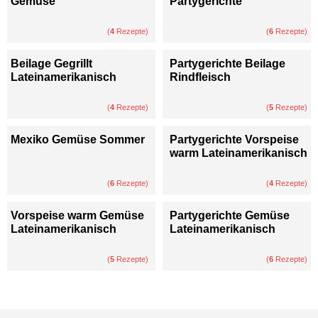
Gemüse
Partygerichte
(
4
Rezepte)
(
6
Rezepte)
Beilage Gegrillt
Partygerichte Beilage
Lateinamerikanisch
Rindfleisch
(
4
Rezepte)
(
5
Rezepte)
Mexiko Gemüse Sommer
Partygerichte Vorspeise
warm Lateinamerikanisch
(
6
Rezepte)
(
4
Rezepte)
Vorspeise warm Gemüse
Partygerichte Gemüse
Lateinamerikanisch
Lateinamerikanisch
(
5
Rezepte)
(
6
Rezepte)