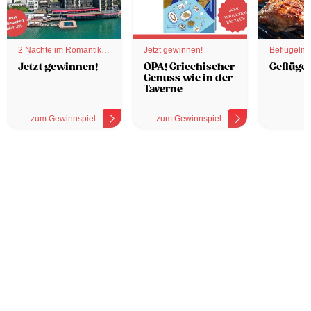
2 Nächte im Romantik
Jetzt gewinnen!
Beflügelnd
Hotel
Jetzt gewinnen!
OPA! Griechischer
Geflügel
Genuss wie in der
Taverne
zum Gewinnspiel
zum Gewinnspiel
z