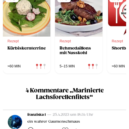
Rezept
Rezept
Rezept
Kürbiskernterrine
Rehmedaillons
Shortbr
mit Nusskohl
>60 MIN
5–15 MIN
>60 MIN
4 Kommentare „Marinierte
Lachsforellenfilets“
franziska 1
— 25.4.2023 um 18:34 Uhr
ein wahrer Gaumenschmaus