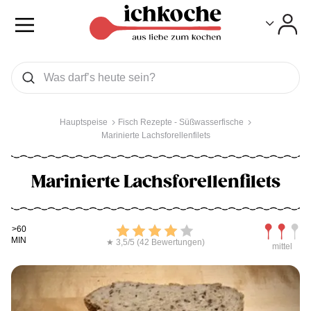
Toggle
Toggle
Was wollen Sie suchen
Suchen
Hauptspeise
Fisch Rezepte - Süßwasserfische
Marinierte Lachsforellenfilets
Marinierte Lachsforellenfilets
Kochdauer
Bewerten
Schwierig
>60
MIN
★ 3,5/5 (42 Bewertungen)
mittel