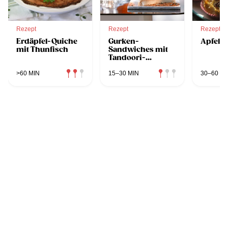
Rezept
Rezept
Rezept
Erdäpfel-Quiche
Gurken-
Apfelst
mit Thunfisch
Sandwiches mit
Tandoori-
Hähnchen und
Minze
>60 MIN
15–30 MIN
30–60 MI