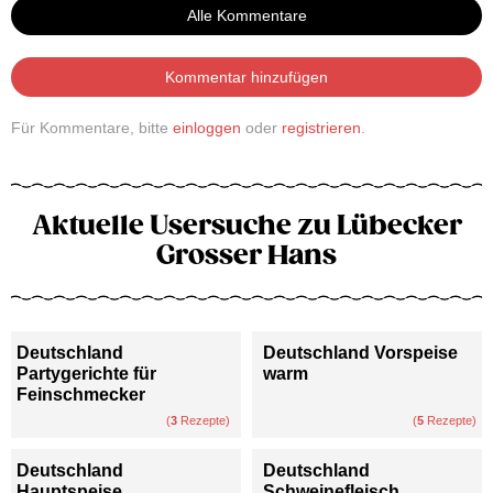
Alle Kommentare
Kommentar hinzufügen
Für Kommentare, bitte
einloggen
oder
registrieren
.
Aktuelle Usersuche zu Lübecker
Grosser Hans
Deutschland
Deutschland Vorspeise
Partygerichte für
warm
Feinschmecker
(
3
Rezepte)
(
5
Rezepte)
Deutschland
Deutschland
Hauptspeise
Schweinefleisch