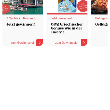
2 Nächte im Romantik
Jetzt gewinnen!
Beflügelnd
Hotel
Jetzt gewinnen!
OPA! Griechischer
Geflügel
Genuss wie in der
Taverne
zum Gewinnspiel
zum Gewinnspiel
z