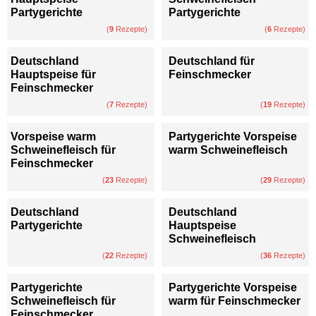
Partygerichte
Partygerichte
(
9
Rezepte)
(
6
Rezepte)
Deutschland
Deutschland für
Hauptspeise für
Feinschmecker
Feinschmecker
(
7
Rezepte)
(
19
Rezepte)
Vorspeise warm
Partygerichte Vorspeise
Schweinefleisch für
warm Schweinefleisch
Feinschmecker
(
23
Rezepte)
(
29
Rezepte)
Deutschland
Deutschland
Partygerichte
Hauptspeise
Schweinefleisch
(
22
Rezepte)
(
36
Rezepte)
Partygerichte
Partygerichte Vorspeise
Schweinefleisch für
warm für Feinschmecker
Feinschmecker