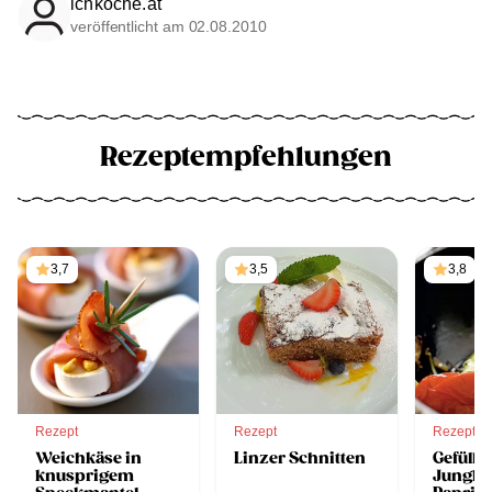
ichkoche.at
veröffentlicht am 02.08.2010
Rezeptempfehlungen
3,7
3,5
3,8
Rezept
Rezept
Rezept
Weichkäse in
Linzer Schnitten
Gefüllte
knusprigem
Jungkü