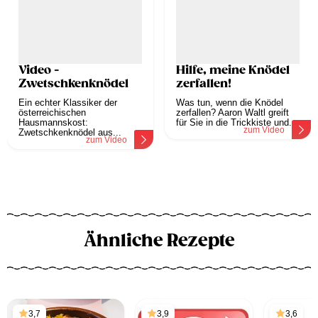
Video -
Hilfe, meine Knödel
Zwetschkenknödel
zerfallen!
Ein echter Klassiker der
Was tun, wenn die Knödel
österreichischen
zerfallen? Aaron Waltl greift
Hausmannskost:
für Sie in die Trickkiste und...
zum Video
Zwetschkenknödel aus...
zum Video
Ähnliche Rezepte
3,7
3,9
3,6