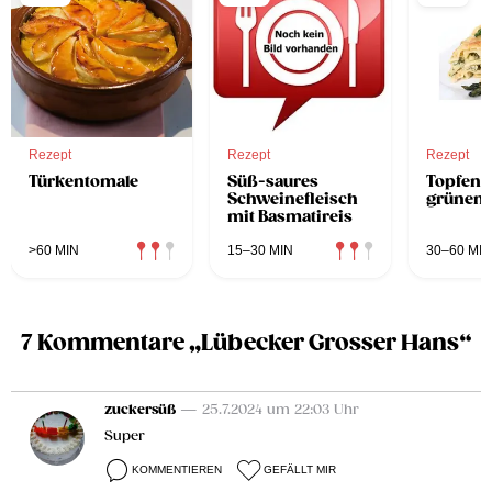
Rezept
Rezept
Rezept
Türkentomale
Süß-saures
Topfenl
Schweinefleisch
grünem
mit Basmatireis
>60 MIN
15–30 MIN
30–60 MIN
7 Kommentare „Lübecker Grosser Hans“
zuckersüß
— 25.7.2024 um 22:03 Uhr
Super
KOMMENTIEREN
GEFÄLLT MIR