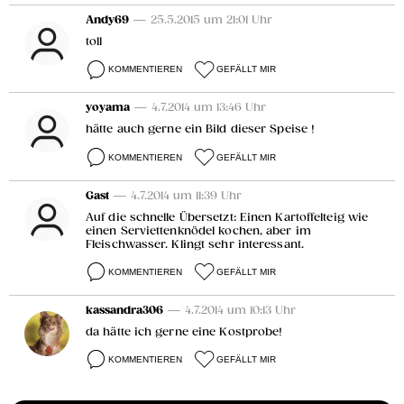
Andy69
— 25.5.2015 um 21:01 Uhr
toll
KOMMENTIEREN
GEFÄLLT MIR
yoyama
— 4.7.2014 um 13:46 Uhr
hätte auch gerne ein Bild dieser Speise !
KOMMENTIEREN
GEFÄLLT MIR
Gast
— 4.7.2014 um 11:39 Uhr
Auf die schnelle Übersetzt: Einen Kartoffelteig wie
einen Serviettenknödel kochen, aber im
Fleischwasser. Klingt sehr interessant.
KOMMENTIEREN
GEFÄLLT MIR
kassandra306
— 4.7.2014 um 10:13 Uhr
da hätte ich gerne eine Kostprobe!
KOMMENTIEREN
GEFÄLLT MIR