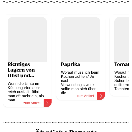
Richtiges
Paprika
Tomat
Lagern von
Worauf muss ich beim
Worauf mu
Obst und
Kochen achten? Je
Kochen a
Gemüse
nach
Schon bei
Wenn die Ernte im
Verwendungszweck
sollte man
Küchengarten sehr
sollte man sich über
Tomaten au
reich ausfällt, fährt
z
die...
man oft mehr ein, als
zum Artikel
man...
zum Artikel