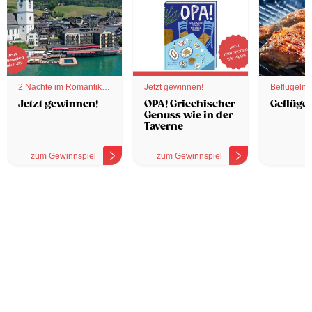
2 Nächte im Romantik
Jetzt gewinnen!
Beflügelnd
Hotel
Jetzt gewinnen!
OPA! Griechischer
Geflügel
Genuss wie in der
Taverne
zum Gewinnspiel
zum Gewinnspiel
z