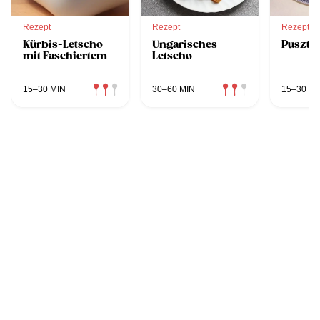
Rezept
Rezept
Rezept
Kürbis-Letscho
Ungarisches
Pusztal
mit Faschiertem
Letscho
15–30 MIN
30–60 MIN
15–30 MI