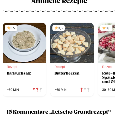
Ähnliche Rezepte
3,5
3,5
3,6
Rezept
Rezept
Rezept
Bärlauchsalz
Butterherzen
Rote-Rü
Spätzle 
und Oli
>60 MIN
>60 MIN
30–60 MIN
15 Kommentare „Letscho Grundrezept“