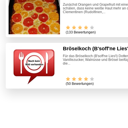
Zunächst Orangen und Grapefruit mit ein
schälen, dass keine weiße Haut mehr an d
Clementinen (Rudolfinen,...
(133 Bewertungen)
Bröselkoch (B'soff'ne Lies'
Für das Bröselkoch (B'soff'ne Lies'l) Dott
Vanillezucker, Walnüsse und Brösel beifü
die...
(50 Bewertungen)
Marille