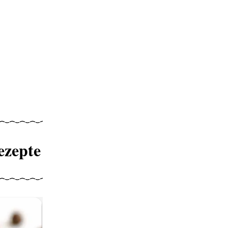
ezepte