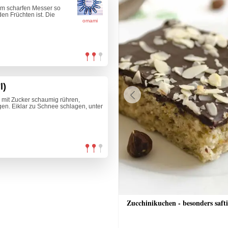
em scharfen Messer so
en Früchten ist. Die
omami
l)
er mit Zucker schaumig rühren,
Previous
gen. Eiklar zu Schnee schlagen, unter
nkuchen
Zucchinikuchen - besonders saft