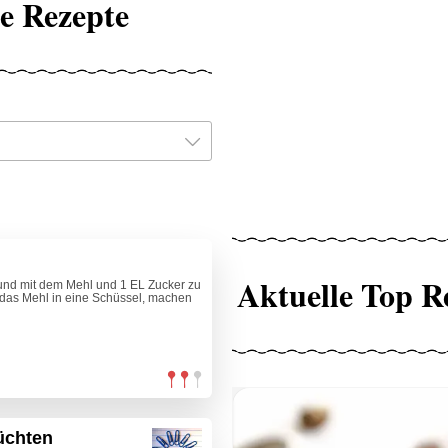
e Rezepte
Aktuelle Top R
und mit dem Mehl und 1 EL Zucker zu
das Mehl in eine Schüssel, machen
üchten