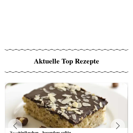
Aktuelle Top Rezepte
Zucchinikuchen - besonders saftig