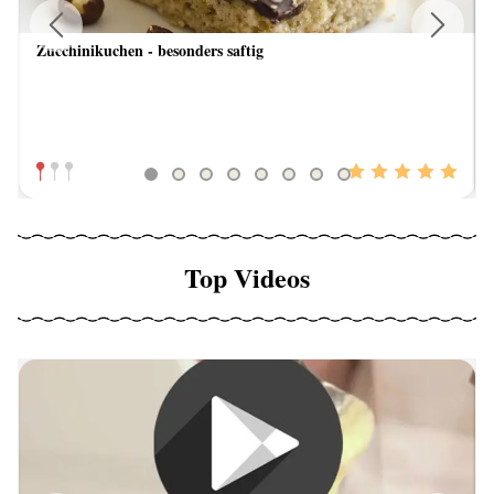
Zucchinikuchen - besonders saftig
Previous
Next
Top Videos