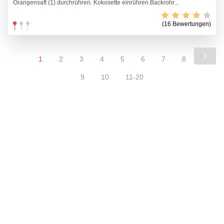
Orangensaft (1) durchrühren. Kokosette einrühren.Backrohr...
(16 Bewertungen)
1
2
3
4
5
6
7
8
9
10
11-20