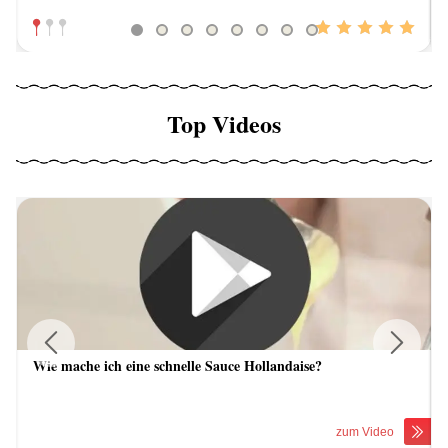
Top Videos
Wie mache ich eine schnelle Sauce Hollandaise?
Previous
Next
zum Video