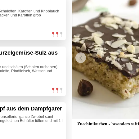
 Schalotten, Karotten und Knoblauch
hacken und Karotten grob
Wurzelgemüse-Sulz aus
Previous
n und schälen (Schalen aufheben)
alotte, Rindfleisch, Wasser und
pf aus dem Dampfgarer
lensellerie, ganze Zwiebel samt
ngelochten Behälter füllen und mit 1 l
che Bananenschnitten
Zucchinikuchen - besonders saft