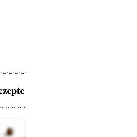
ezepte