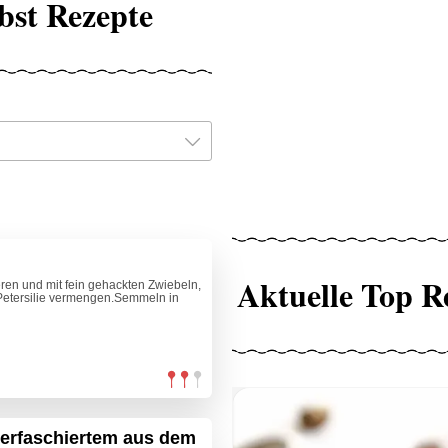
rbst Rezepte
Aktuelle Top R
eren und mit fein gehackten Zwiebeln,
 Petersilie vermengen.Semmeln in
derfaschiertem aus dem