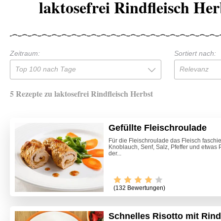
laktosefrei Rindfleisch He
Zeitraum:
Sortiert nach:
Top 100 nach Tage
Relevanz
5 Rezepte zu laktosefrei Rindfleisch Herbst
Gefüllte Fleischroulade
Für die Fleischroulade das Fleisch faschi
Knoblauch, Senf, Salz, Pfeffer und etwas
der...
(132 Bewertungen)
Schnelles Risotto mit Rin