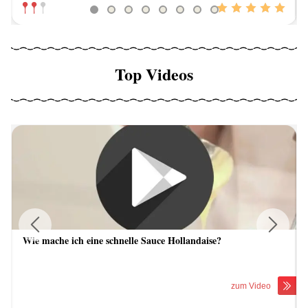
Top Videos
Wie mache ich eine schnelle Sauce Hollandaise?
Previous
Next
zum Video