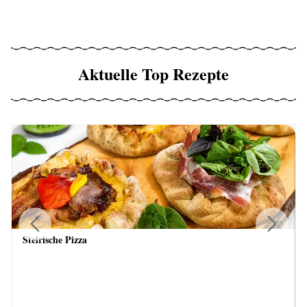
Aktuelle Top Rezepte
Steirische Pizza
Previous
Next