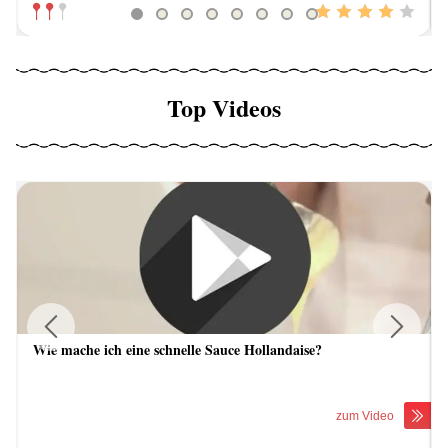
Top Videos
Wie mache ich eine schnelle Sauce Hollandaise?
Previous
Next
zum Video