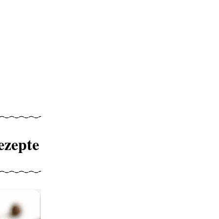
ezepte