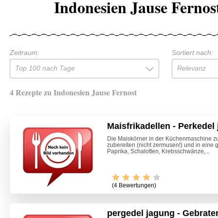
Indonesien Jause Fernos
Zeitraum:
Sortiert nach:
Top 100 nach Tage
Relevanz
4 Rezepte zu Indonesien Jause Fernost
Maisfrikadellen - Perkedel
Die Maiskörner in der Küchenmaschine z
zubereiten (nicht zermusen!) und in eine 
Paprika, Schalotten, Krebsschwänze,...
(4 Bewertungen)
pergedel jagung - Gebrate