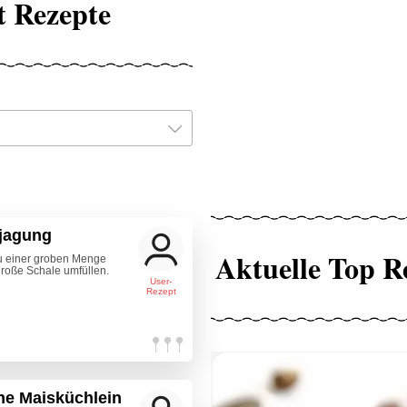
t Rezepte
 jagung
Aktuelle Top R
u einer groben Menge
große Schale umfüllen.
User-
Rezept
ne Maisküchlein