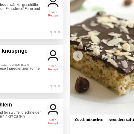
ebsschwänze, geschälte
nen Fleischwolf Form und
User-
Rezept
- knusprige
Previous
blauch gemeinsam
User-
iese Ingredienzien (ohne
Rezept
hlein
 fein würfelig schneiden,
n nicht zu fein
nrisotto mit Räucherlachs, Rote
Zucchinikuchen - besonders saft
User-
alsa und Crème fraîche
Rezept