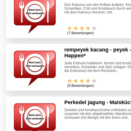
Den Kukuruz von den Kolben kratzen. Kr
Schalotten, Chili und Knoblauch durch ei
mit dem Kukuruz mischen; mit...
(7 Bewertungen)
rempeyek kacang - peyek 
Happen*
Jede Erdnuss halbieren. Kemiri und Kno
zerreiben, Koriander und Salz zufügen. D
die Erdnüsse) mit dem Reismehl...
(6 Bewertungen)
Perkedel jagung - Maisküc
Zwiebel und Knoblauchzehe enthäuten und
zusamen mit den abgetropfeten Maiskörner
Zitrone
zermusen.Die Menge mit den Eiern und...
Beete S