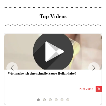
Top Videos
Wie mache ich eine schnelle Sauce Hollandaise?
Previous
Next
zum Video