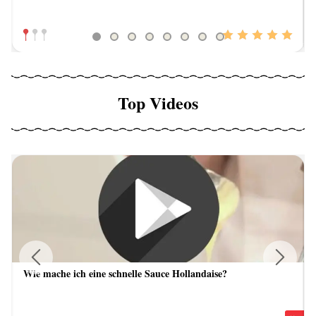
Top Videos
Wie mache ich eine schnelle Sauce Hollandaise?
Previous
Next