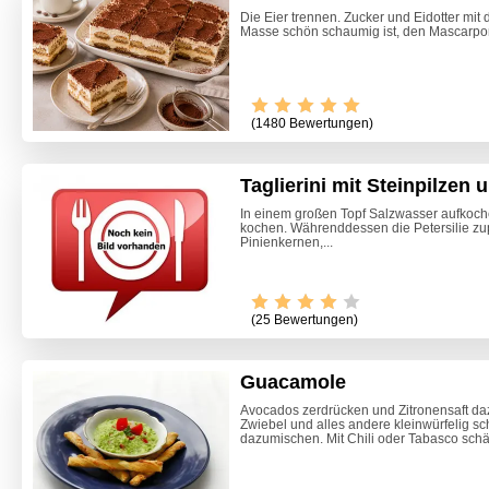
Die Eier trennen. Zucker und Eidotter mit
Masse schön schaumig ist, den Mascarpo
(1480 Bewertungen)
Taglierini mit Steinpilzen 
In einem großen Topf Salzwasser aufkoch
kochen. Währenddessen die Petersilie zu
Pinienkernen,...
(25 Bewertungen)
Guacamole
Avocados zerdrücken und Zitronensaft da
Zwiebel und alles andere kleinwürfelig s
Marille
dazumischen. Mit Chili oder Tabasco schär