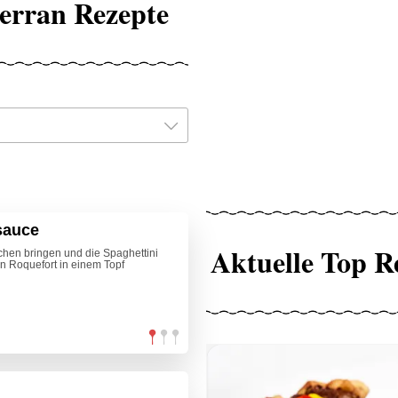
terran Rezepte
sauce
Aktuelle Top R
hen bringen und die Spaghettini
n Roquefort in einem Topf