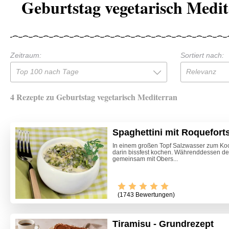
Geburtstag vegetarisch Medi
Zeitraum:
Sortiert nach:
Top 100 nach Tage
Relevanz
4 Rezepte zu Geburtstag vegetarisch Mediterran
Spaghettini mit Roquefort
In einem großen Topf Salzwasser zum Koc
darin bissfest kochen. Währenddessen de
gemeinsam mit Obers...
(1743 Bewertungen)
Tiramisu - Grundrezept