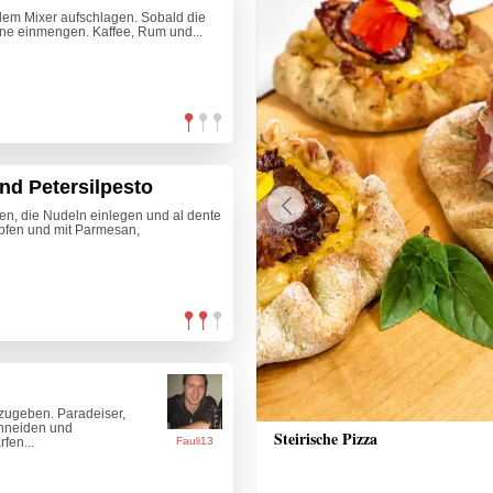
 dem Mixer aufschlagen. Sobald die
ne einmengen. Kaffee, Rum und...
und Petersilpesto
en, die Nudeln einlegen und al dente
Previous
pfen und mit Parmesan,
zugeben. Paradeiser,
chneiden und
nkuchen
Steirische Pizza
fen...
Fauli13