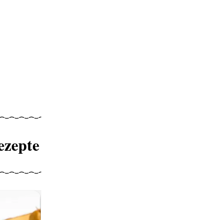
ezepte