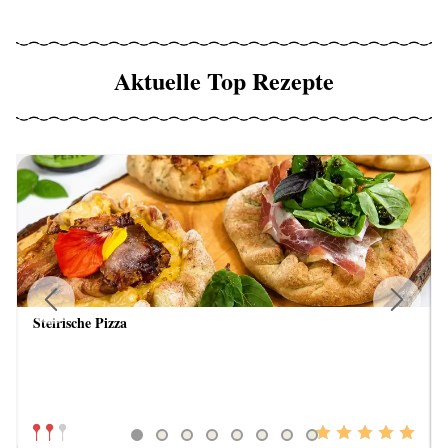
Aktuelle Top Rezepte
Steirische Pizza
Previous
Next