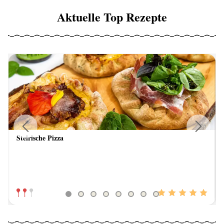
Aktuelle Top Rezepte
Steirische Pizza
Previous
Next