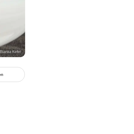
/Blanka Kefer
en