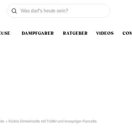
Was wollen Sie suchen
Suchen
EUSE
DAMPFGARER
RATGEBER
VIDEOS
CO
pte
Kürbis-Dinkelrisotto mit Trüffel und knuspriger Pancetta