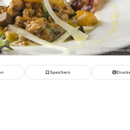
Foto: ichkoche.at
en
Speichern
Druck