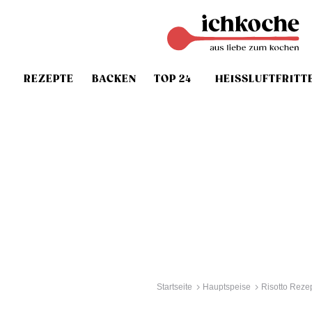
REZEPTE
BACKEN
TOP 24
HEISSLUFTFRITT
Startseite
Hauptspeise
Risotto Reze