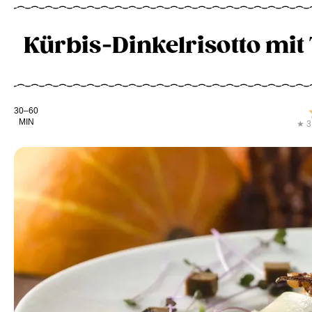
Kürbis-Dinkelrisotto mit
Kochdauer
30–60
MIN
★ 3