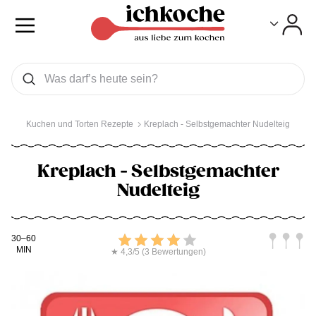
Toggle
Toggle
Was wollen Sie suchen
Suchen
Kuchen und Torten Rezepte
Kreplach - Selbstgemachter Nudelteig
Kreplach - Selbstgemachter
Nudelteig
Kochdauer
Bewerten
Schwierig
30–60
MIN
★ 4,3/5 (3 Bewertungen)