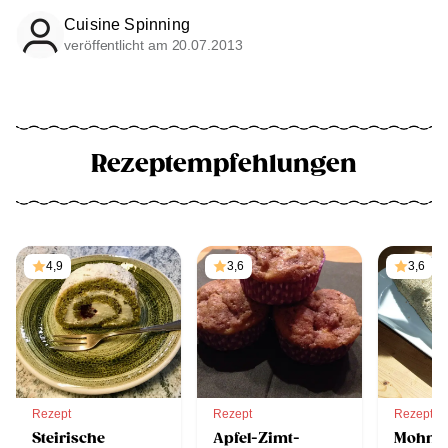
Cuisine Spinning
veröffentlicht am 20.07.2013
Rezeptempfehlungen
4,9
3,6
3,6
Rezept
Rezept
Rezept
Steirische
Apfel-Zimt-
Mohnm