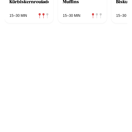
Kürbiskernroulade
Muffins
Biskuit
15–30 MIN
15–30 MIN
15–30 MI