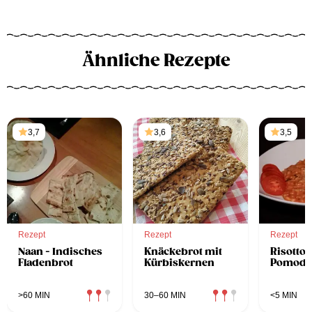
Ähnliche Rezepte
3,7
3,6
3,5
Rezept
Rezept
Rezept
Naan - Indisches
Knäckebrot mit
Risotto a
Fladenbrot
Kürbiskernen
Pomodo
>60 MIN
30–60 MIN
<5 MIN